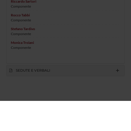
Riccardo Sartori
Componente
Rocco Tabbi
Componente
Stefano Tardivo
Componente
Monica Troiani
Componente
SEDUTE E VERBALI
Azienda Ospedaliera Universitaria Integrata