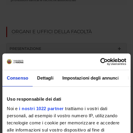
ORGANI E UFFICI DELLA FACOLTÀ
PRESENTAZIONE
GOVERNANCE DELLA FACOLTÀ
Consenso
Dettagli
Impostazioni degli annunci
In
Presidente
Riccardo De Robertis Lombardi
Tipo organo
Uso responsabile dei dati
Collegio didattico
Noi e
i nostri 1022 partner
trattiamo i vostri dati
Segreteria
personali, ad esempio il vostro numero IP, utilizzando
Segreterie didattiche dei Corsi di studio di Area Sanitaria - Sede di
Verona
tecnologie come i cookie per memorizzare e accedere
alle informazioni sul vostro dispositivo al fine di
Facoltà