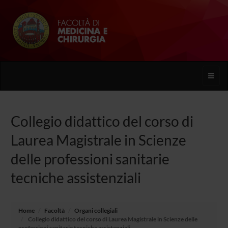
Toggle
naviga
Collegio didattico del corso di
Laurea Magistrale in Scienze
delle professioni sanitarie
tecniche assistenziali
Home
Facoltà
Organi collegiali
Collegio didattico del corso di Laurea Magistrale in Scienze delle
professioni sanitarie tecniche assistenziali