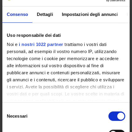
Presentazione
Consenso
Dettagli
Impostazioni degli annunci
In
Come iscriversi e Requisiti di ammissione
Piani didattici
Insegnamenti
Uso responsabile dei dati
Bacheca avvisi
Noi e
i nostri 1022 partner
trattiamo i vostri dati
Organi collegiali e di governo
personali, ad esempio il vostro numero IP, utilizzando
Rete formativa
tecnologie come i cookie per memorizzare e accedere
alle informazioni sul vostro dispositivo al fine di
pubblicare annunci e contenuti personalizzati, misurare
Servizio Studenti Internazionali
gli annunci e i contenuti, ricercare il pubblico e sviluppare
i servizi. Avete la possibilità di scegliere chi utilizza i
vostri dati e per quali scopi. Le vostre scelte in materia di
OFFERTA FORMATIVA
privacy sono applicabili solo su questa proprietà digitale
in cui avete effettuato le vostre scelte. È possibile
Selezione
SEMESTRE FILTRO
modificare o revocare il proprio consenso in qualsiasi
Necessari
del
momento dalla Dichiarazione sui cookie o facendo clic
consenso
CORSI DI LAUREA
sull'icona di attivazione della privacy.