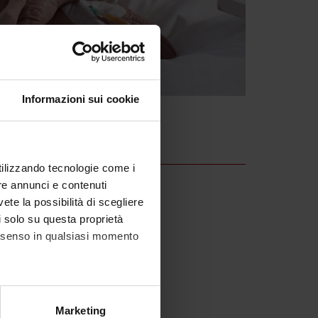
Informazioni sui cookie
utilizzando tecnologie come i
re annunci e contenuti
vete la possibilità di scegliere
li solo su questa proprietà
consenso in qualsiasi momento
alche metro,
Marketing