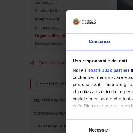
ammissione
Piani didattici
Insegnamenti
Bacheca avvisi
Organi collegiali e di governo
Consenso
Rete formativa
Uso responsabile dei dati
Organ
Servizio Studenti Internazionali
Noi e
i nostri 1022 partner
t
cookie per memorizzare e acce
OFFERTA FORMATIVA
personalizzati, misurare gli an
Consi
chi utilizza i vostri dati e pe
Onco
digitale in cui avete effettua
SEMESTRE FILTRO
dalla Dichiarazione sui cookie
Presid
CORSI DI LAUREA
Sede: 
Con il tuo consenso, vorrem
Selezione
CORSI DI LAUREA MAGISTRALE
raccogliere informazi
Necessari
del