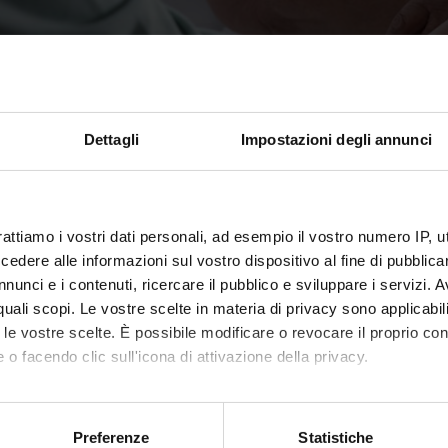
Dettagli
Impostazioni degli annunci
i collegiali
rattiamo i vostri dati personali, ad esempio il vostro numero IP, 
dere alle informazioni sul vostro dispositivo al fine di pubblica
nunci e i contenuti, ricercare il pubblico e sviluppare i servizi. A
glio della Scuola di Specializzazione in
r quali scopi. Le vostre scelte in materia di privacy sono applicabi
logia medica
to le vostre scelte. È possibile modificare o revocare il proprio 
 o facendo clic sull'icona di attivazione della privacy.
ente: Pilotto Sara
Verona
mo anche:
oni sulla tua posizione geografica, con un'approssimazione di qu
Preferenze
Statistiche