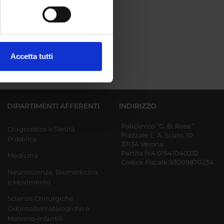
e specifiche (impronte
ezione dettagli
. Puoi
Accetta tutti
l media e per analizzare il
ostri partner che si occupano
azioni che hai fornito loro o
DIPARTIMENTI AFFERENTI
INDIRIZZO
Policlinico “G. B. Rossi”
Diagnostica e Sanità
Piazzale L. A. Scuro, 10
Pubblica
37134 Verona
Partita IVA 01541040232
Medicina
Codice Fiscale:93009870234
Neuroscienze, Biomedicina
e Movimento
Scienze Chirurgiche
Odontostomatologiche e
Materno-Infantili