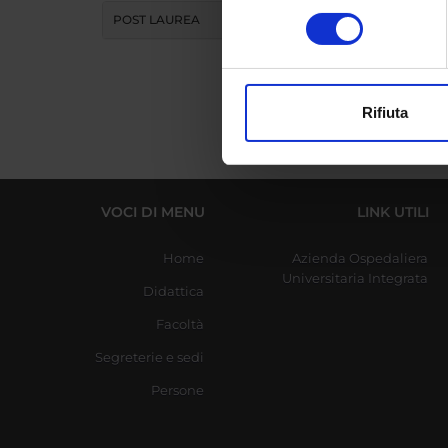
Identificare il tuo di
consenso
POST LAUREA
digitali).
Approfondisci come vengono el
modificare o ritirare il tuo 
Rifiuta
Utilizziamo i cookie per perso
nostro traffico. Condividiamo 
di analisi dei dati web, pubbl
che hanno raccolto dal tuo uti
VOCI DI MENU
LINK UTILI
Home
Azienda Ospedaliera
Universitaria Integrata
Didattica
Facoltà
Segreterie e sedi
Persone