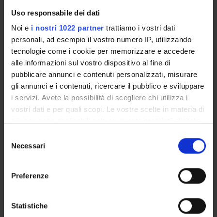
Presentazione
Uso responsabile dei dati
Come iscriversi e Requisiti di ammissione
Piani didattici
Noi e
i nostri 1022 partner
trattiamo i vostri dati
personali, ad esempio il vostro numero IP, utilizzando
Insegnamenti
tecnologie come i cookie per memorizzare e accedere
Bacheca avvisi
alle informazioni sul vostro dispositivo al fine di
Organi collegiali e di governo
pubblicare annunci e contenuti personalizzati, misurare
Rete formativa
gli annunci e i contenuti, ricercare il pubblico e sviluppare
i servizi. Avete la possibilità di scegliere chi utilizza i
vostri dati e per quali scopi. Le vostre scelte in materia di
Servizio Studenti Internazionali
privacy sono applicabili solo su questa proprietà digitale
in cui avete effettuato le vostre scelte. È possibile
Selezione
modificare o revocare il proprio consenso in qualsiasi
Necessari
del
Scuola di Specializzazione in
momento dalla Dichiarazione sui cookie o facendo clic
consenso
sull'icona di attivazione della privacy.
Patologia Clinica e Biochimica
Preferenze
Con il tuo consenso, vorremmo anche:
Clinica (D.I. 68/2015)
raccogliere informazioni sulla tua posizione
Statistiche
geografica, con un'approssimazione di qualche