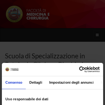
Toggle
naviga
Scuola di Specializzazione in
Patologia Clinica e Biochimica
Clinica (D.I. 68/2015)
Consenso
Dettagli
Impostazioni degli annunci
In
Home
Uso responsabile dei dati