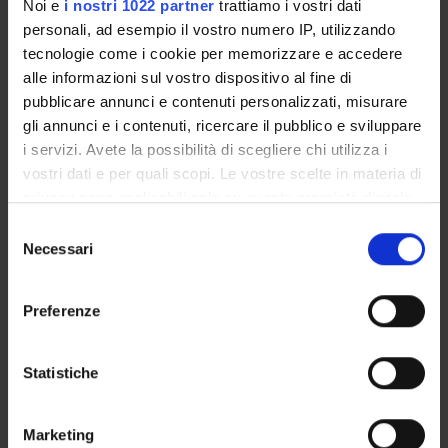
Presentazione
Noi e
i nostri 1022 partner
trattiamo i vostri dati
Come iscriversi e Requisiti di ammissione
personali, ad esempio il vostro numero IP, utilizzando
tecnologie come i cookie per memorizzare e accedere
Piani didattici
alle informazioni sul vostro dispositivo al fine di
Insegnamenti
pubblicare annunci e contenuti personalizzati, misurare
Bacheca avvisi
gli annunci e i contenuti, ricercare il pubblico e sviluppare
Organi collegiali e di governo
i servizi. Avete la possibilità di scegliere chi utilizza i
Rete formativa
vostri dati e per quali scopi. Le vostre scelte in materia di
privacy sono applicabili solo su questa proprietà digitale
in cui avete effettuato le vostre scelte. È possibile
Selezione
Servizio Studenti Internazionali
modificare o revocare il proprio consenso in qualsiasi
Necessari
del
momento dalla Dichiarazione sui cookie o facendo clic
consenso
sull'icona di attivazione della privacy.
Preferenze
Scuola di Specializzazione in
Con il tuo consenso, vorremmo anche:
Patologia Clinica e Biochimica
raccogliere informazioni sulla tua posizione
Statistiche
geografica, con un'approssimazione di qualche
Clinica (D.I. 68/2015)
metro,
Marketing
Identificare il tuo dispositivo, scansionandolo