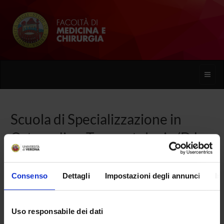
Toggle
naviga
Scuola di Specializzazione in
Ortopedia e Traumatologia (D.I.
68/2015)
Consenso
Dettagli
Impostazioni degli annunci
In
Home
Uso responsabile dei dati