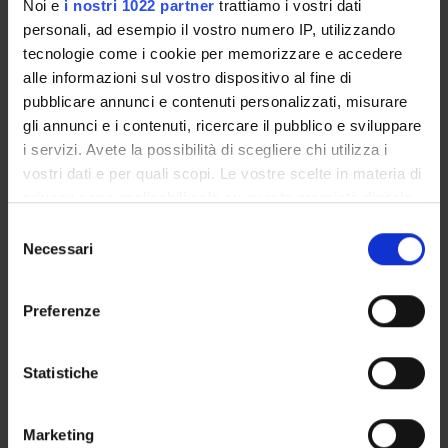
Presentazione
Noi e
i nostri 1022 partner
trattiamo i vostri dati
Come iscriversi e Requisiti di ammissione
personali, ad esempio il vostro numero IP, utilizzando
tecnologie come i cookie per memorizzare e accedere
Piani didattici
alle informazioni sul vostro dispositivo al fine di
Insegnamenti
pubblicare annunci e contenuti personalizzati, misurare
Bacheca avvisi
gli annunci e i contenuti, ricercare il pubblico e sviluppare
Organi collegiali e di governo
i servizi. Avete la possibilità di scegliere chi utilizza i
Rete formativa
vostri dati e per quali scopi. Le vostre scelte in materia di
privacy sono applicabili solo su questa proprietà digitale
in cui avete effettuato le vostre scelte. È possibile
Selezione
Servizio Studenti Internazionali
modificare o revocare il proprio consenso in qualsiasi
Necessari
del
momento dalla Dichiarazione sui cookie o facendo clic
consenso
sull'icona di attivazione della privacy.
Preferenze
Scuola di Specializzazione in
Con il tuo consenso, vorremmo anche:
Ortopedia e Traumatologia (D.I.
raccogliere informazioni sulla tua posizione
Statistiche
geografica, con un'approssimazione di qualche
68/2015)
metro,
Marketing
Identificare il tuo dispositivo, scansionandolo