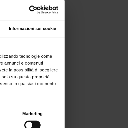
Informazioni sui cookie
utilizzando tecnologie come i
re annunci e contenuti
vete la possibilità di scegliere
li solo su questa proprietà
consenso in qualsiasi momento
alche metro,
Marketing
e specifiche (impronte