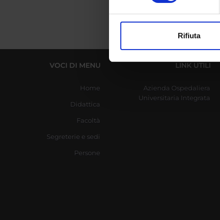
Approfondisci come vengono el
modificare o ritirare il tuo 
Rifiuta
Utilizziamo i cookie per perso
nostro traffico. Condividiamo 
VOCI DI MENU
LINK UTILI
di analisi dei dati web, pubbl
che hanno raccolto dal tuo uti
Home
Azienda Ospedaliera
Universitaria Integrata
Didattica
Facoltà
Segreterie e sedi
Persone