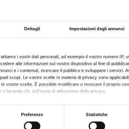
amenti
sattivato
Dettagli
Impostazioni degli annunci
formativa da definire
rattiamo i vostri dati personali, ad esempio il vostro numero IP, 
dere alle informazioni sul vostro dispositivo al fine di pubblica
nunci e i contenuti, ricercare il pubblico e sviluppare i servizi. A
r quali scopi. Le vostre scelte in materia di privacy sono applicabi
to le vostre scelte. È possibile modificare o revocare il proprio 
 o facendo clic sull'icona di attivazione della privacy.
mo anche:
oni sulla tua posizione geografica, con un'approssimazione di qu
Preferenze
Statistiche
spositivo, scansionandolo attivamente alla ricerca di caratteristich