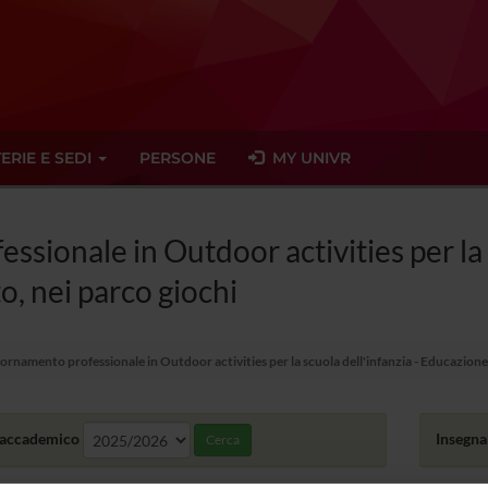
ERIE E SEDI
PERSONE
MY UNIVR
sionale in Outdoor activities per la s
o, nei parco giochi
ornamento professionale in Outdoor activities per la scuola dell'infanzia - Educazione 
accademico
Insegn
Cerca