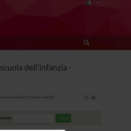
cuola dell'infanzia -
motoria all'aperto, nei parco giochi
amento
Cerca