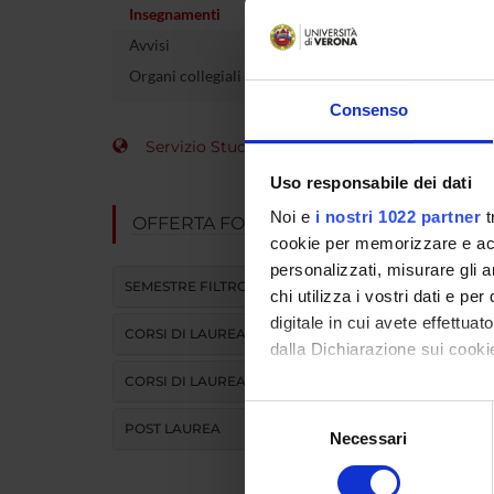
Insegnamenti
Insegn
Avvisi
Organi collegiali e di governo
Corso di
Consenso
Servizio Studenti Internazionali
Offerta 
Uso responsabile dei dati
Noi e
i nostri 1022 partner
t
OFFERTA FORMATIVA
cookie per memorizzare e acce
personalizzati, misurare gli an
SEMESTRE FILTRO
chi utilizza i vostri dati e pe
digitale in cui avete effettua
CORSI DI LAUREA
dalla Dichiarazione sui cookie
CORSI DI LAUREA MAGISTRALE
Con il tuo consenso, vorrem
Selezione
POST LAUREA
raccogliere informazi
Necessari
del
Identificare il tuo di
consenso
digitali).