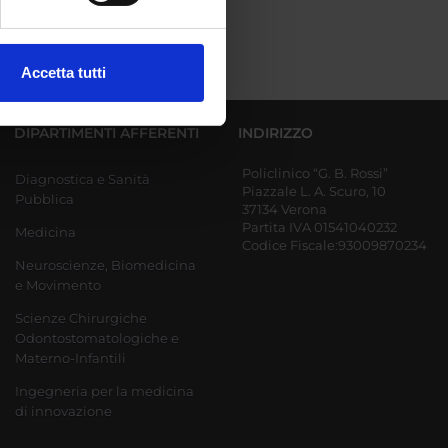
ezione dettagli
. Puoi
Accetta tutti
l media e per analizzare il
ostri partner che si occupano
DIPARTIMENTI AFFERENTI
INDIRIZZO
azioni che hai fornito loro o
Policlinico “G. B. Rossi”
Diagnostica e Sanità
Piazzale L. A. Scuro, 10
Pubblica
37134 Verona
Partita IVA 01541040232
Medicina
Codice Fiscale:93009870234
Neuroscienze, Biomedicina
e Movimento
Scienze Chirurgiche
Odontostomatologiche e
Materno-Infantili
Ingegneria per la medicina
di innovazione