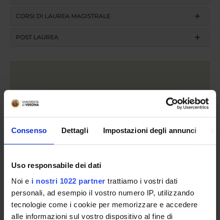
CORSI DI LAUREA MAGISTRALE
POST LAUREA
Consenso
Dettagli
Impostazioni degli annunci
In
Anno accademico
Uso responsabile dei dati
Cerca
Noi e
i nostri 1022 partner
trattiamo i vostri dati
personali, ad esempio il vostro numero IP, utilizzando
tecnologie come i cookie per memorizzare e accedere
Insegnamento
alle informazioni sul vostro dispositivo al fine di