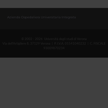
Azienda Ospedaliera Universitaria Integrata
© 2002 - 2026 Università degli studi di Verona
Via dell'Artigliere 8, 37129 Verona | P. I.V.A. 01541040232 | C. FISCALE
93009870234