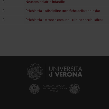
B
Neuropsichiatria infantile
B
Psichiatria 4 (discipline specifiche della tipologia)
B
Psichiatria 4 (tronco comune - clinico specialistico)