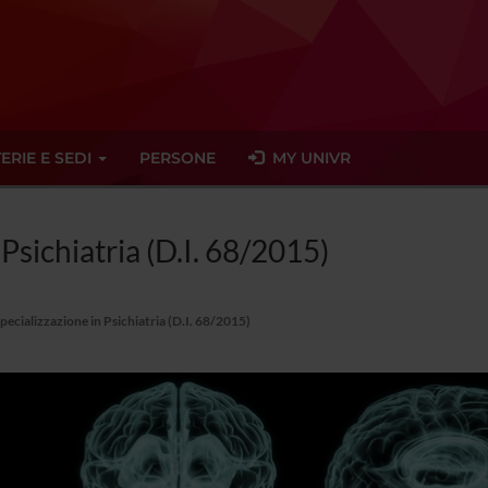
ERIE E SEDI
PERSONE
MY UNIVR
 Psichiatria (D.I. 68/2015)
pecializzazione in Psichiatria (D.I. 68/2015)