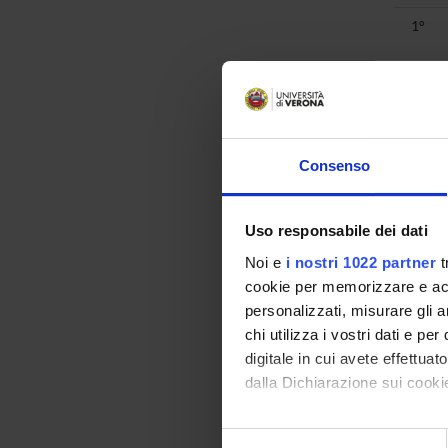
1°
1°
1°
1°
Consenso
1°
Uso responsabile dei dati
1°
Noi e
i nostri 1022 partner
t
1°
cookie per memorizzare e acce
1°
personalizzati, misurare gli an
chi utilizza i vostri dati e pe
2°
digitale in cui avete effettua
2°
dalla Dichiarazione sui cookie
2°
Con il tuo consenso, vorrem
Selezione