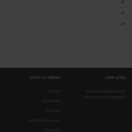
4°
4°
4°
VOCI DI MENU
LINK UTILI
Home
Azienda Ospedaliera
Universitaria Integrata
Didattica
Facoltà
Segreterie e sedi
Persone