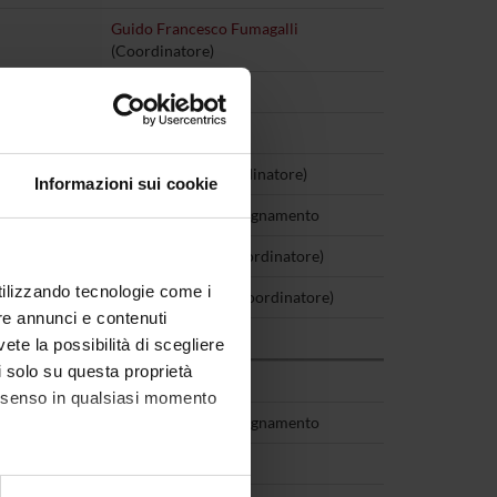
Guido Francesco Fumagalli
(Coordinatore)
Leonardo Chelazzi
Alberto Turco
Pietro Minuz
(Coordinatore)
Informazioni sui cookie
Vedi pagina dell'insegnamento
Mirella Ruggeri
(Coordinatore)
utilizzando tecnologie come i
Lidia Del Piccolo
(Coordinatore)
re annunci e contenuti
Giuseppe Verlato
vete la possibilità di scegliere
li solo su questa proprietà
Tecla Pozzan
consenso in qualsiasi momento
Vedi pagina dell'insegnamento
Albino Poli