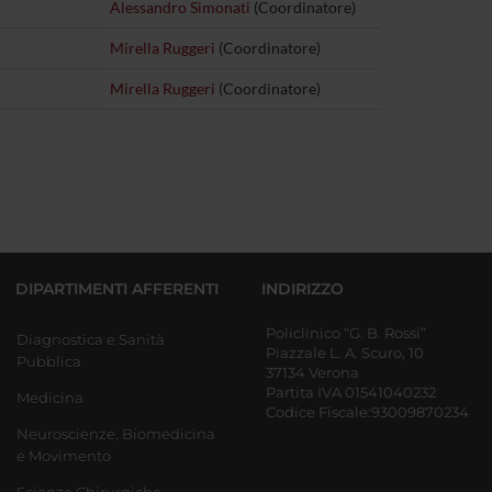
Alessandro Simonati
(Coordinatore)
Mirella Ruggeri
(Coordinatore)
Mirella Ruggeri
(Coordinatore)
DIPARTIMENTI AFFERENTI
INDIRIZZO
Policlinico “G. B. Rossi”
Diagnostica e Sanità
Piazzale L. A. Scuro, 10
Pubblica
37134 Verona
Partita IVA 01541040232
Medicina
Codice Fiscale:93009870234
Neuroscienze, Biomedicina
e Movimento