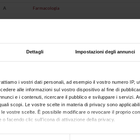
A
Farmacologia
A
Fisiologia
A
Genetica medica
B
Medicina interna
Dettagli
Impostazioni degli annunci
B
Psichiatria 1 (discipline specifiche della tipologia )
B
Psichiatria (tronco comune - clinico specialistico)
rattiamo i vostri dati personali, ad esempio il vostro numero IP, 
B
Psicologia clinica
dere alle informazioni sul vostro dispositivo al fine di pubblica
C
Statistica medica
nunci e i contenuti, ricercare il pubblico e sviluppare i servizi. A
r quali scopi. Le vostre scelte in materia di privacy sono applicabi
F
Altre attivita' 2
to le vostre scelte. È possibile modificare o revocare il proprio 
B
Diagnostica per immagini e radioterapia
 o facendo clic sull'icona di attivazione della privacy.
C
Igiene generale e applicata
mo anche: