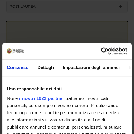
POST LAUREA
Anno accademico
Consenso
Dettagli
Impostazioni degli annunci
In
Cerca
Uso responsabile dei dati
Noi e
i nostri 1022 partner
trattiamo i vostri dati
personali, ad esempio il vostro numero IP, utilizzando
Insegnamento
tecnologie come i cookie per memorizzare e accedere
alle informazioni sul vostro dispositivo al fine di
pubblicare annunci e contenuti personalizzati, misurare
Cerca