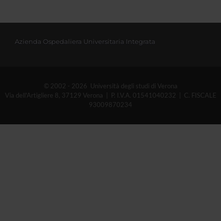
Azienda Ospedaliera Universitaria Integrata
© 2002 - 2026 Università degli studi di Verona
Via dell'Artigliere 8, 37129 Verona | P. I.V.A. 01541040232 | C. FISCALE
93009870234