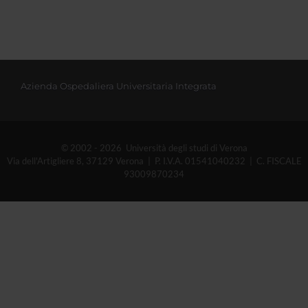
Azienda Ospedaliera Universitaria Integrata
© 2002 - 2026 Università degli studi di Verona
Via dell'Artigliere 8, 37129 Verona | P. I.V.A. 01541040232 | C. FISCALE
93009870234