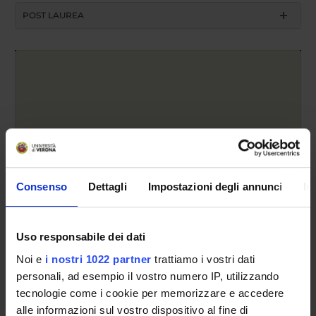
POST LAUREA
Anno accademico
Consenso
Dettagli
Impostazioni degli annunci
In
Cerca
Uso responsabile dei dati
Insegnamento
Noi e
i nostri 1022 partner
trattiamo i vostri dati
personali, ad esempio il vostro numero IP, utilizzando
tecnologie come i cookie per memorizzare e accedere
alle informazioni sul vostro dispositivo al fine di
Cerca