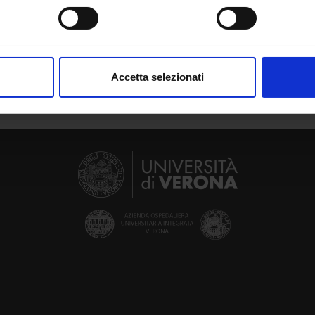
spositivo, scansionandolo attivamente alla ricerca di caratteristich
 del Paziente candidato a chirurgia urologica maggiore
aborati i tuoi dati personali e imposta le tue preferenze nella
s
consenso in qualsiasi momento dalla Dichiarazione sui cookie.
Accetta selezionati
nalizzare contenuti ed annunci, per fornire funzionalità dei socia
inoltre informazioni sul modo in cui utilizzi il nostro sito con i n
icità e social media, i quali potrebbero combinarle con altre inform
lizzo dei loro servizi.