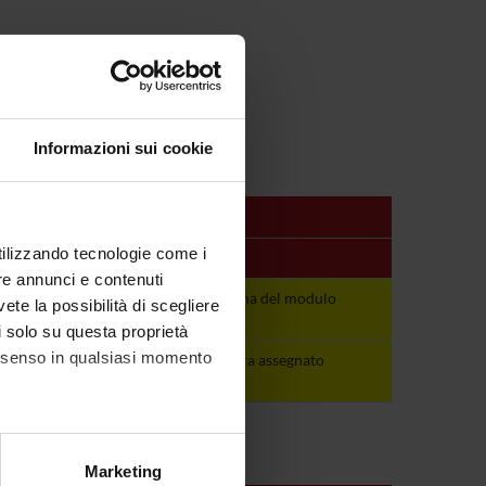
 Generale (D.I. 68/2015)
Informazioni sui cookie
utilizzando tecnologie come i
Periodo
Docenti
re annunci e contenuti
Vedi pagina del
Vedi pagina del modulo
vete la possibilità di scegliere
modulo
li solo su questa proprietà
consenso in qualsiasi momento
non ancora
non ancora assegnato
assegnato
alche metro,
Marketing