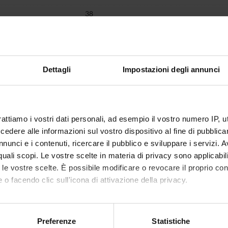
38
atore
Maria Angela Cerruto
si di studio in cui è
Scuola di Specializzazione in Chirurgia
Dettagli
Impostazioni degli annunci
mento è organizzato come segue:
rattiamo i vostri dati personali, ad esempio il vostro numero IP, 
Crediti
Settore disciplinare
dere alle informazioni sul vostro dispositivo al fine di pubblica
CA FRONTALE
8
MED/24-UROLOGIA
nunci e i contenuti, ricercare il pubblico e sviluppare i servizi. A
r quali scopi. Le vostre scelte in materia di privacy sono applicabi
to le vostre scelte. È possibile modificare o revocare il proprio 
' PRATICA
30
MED/24-UROLOGIA
 o facendo clic sull'icona di attivazione della privacy.
mo anche:
ivi formativi
oni sulla tua posizione geografica, con un'approssimazione di qu
Preferenze
Statistiche