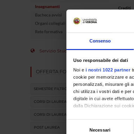
Insegnamenti
Crediti
Bacheca avvisi
Coordin
Organi collegiali e di governo
Rete formativa
Altri cor
offerto
Consenso
Servizio Studenti Internazionali
L'insegna
Uso responsabile dei dati
Noi e
i nostri 1022 partner
t
Modulo
OFFERTA FORMATIVA
cookie per memorizzare e acce
DIDATTI
personalizzati, misurare gli an
SEMESTRE FILTRO
chi utilizza i vostri dati e pe
digitale in cui avete effettua
ATTIVITA
CORSI DI LAUREA
dalla Dichiarazione sui cookie
CORSI DI LAUREA MAGISTRALE
Con il tuo consenso, vorrem
Selezione
Obiett
POST LAUREA
raccogliere informazi
Necessari
del