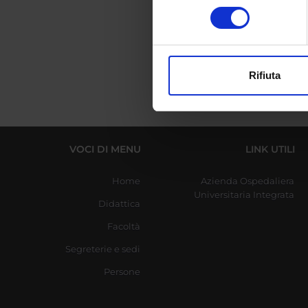
Identificare il tuo di
consenso
digitali).
Management
Approfondisci come vengono el
modificare o ritirare il tuo 
Rifiuta
Utilizziamo i cookie per perso
nostro traffico. Condividiamo 
di analisi dei dati web, pubbl
che hanno raccolto dal tuo uti
VOCI DI MENU
LINK UTILI
Home
Azienda Ospedaliera
Universitaria Integrata
Didattica
Facoltà
Segreterie e sedi
Persone