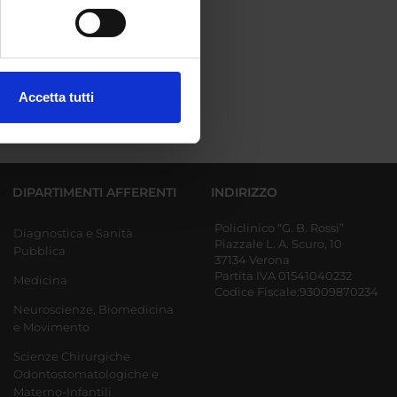
e specifiche (impronte
ezione dettagli
. Puoi
Accetta tutti
l media e per analizzare il
ostri partner che si occupano
azioni che hai fornito loro o
DIPARTIMENTI AFFERENTI
INDIRIZZO
Policlinico “G. B. Rossi”
Diagnostica e Sanità
Piazzale L. A. Scuro, 10
Pubblica
37134 Verona
Partita IVA 01541040232
Medicina
Codice Fiscale:93009870234
Neuroscienze, Biomedicina
e Movimento
Scienze Chirurgiche
Odontostomatologiche e
Materno-Infantili