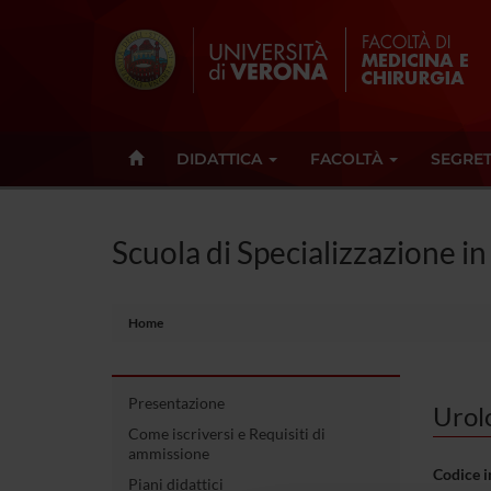
DIDATTICA
FACOLTÀ
SEGRET
Scuola di Specializzazione in
Home
Presentazione
Urolo
Come iscriversi e Requisiti di
ammissione
Codice 
Piani didattici