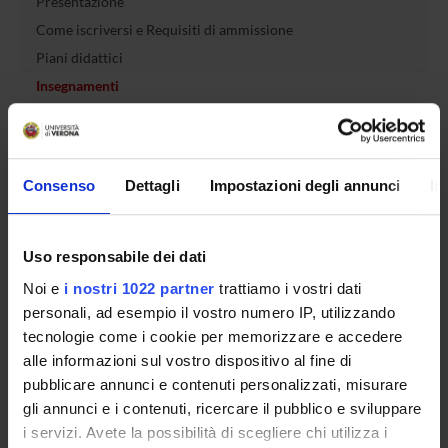
Presentazione
Come iscriversi e Requisiti di ammissione
Piani didattici
Insegnamenti
Bacheca avvisi
Organi collegiali e di governo
Rete formativa
Consenso
Dettagli
Impostazioni degli annunci
In
Servizio Studenti Internazionali
Uso responsabile dei dati
Noi e
i nostri 1022 partner
trattiamo i vostri dati
OFFERTA FORMATIVA
personali, ad esempio il vostro numero IP, utilizzando
tecnologie come i cookie per memorizzare e accedere
alle informazioni sul vostro dispositivo al fine di
SEMESTRE FILTRO
pubblicare annunci e contenuti personalizzati, misurare
CORSI DI LAUREA
gli annunci e i contenuti, ricercare il pubblico e sviluppare
i servizi. Avete la possibilità di scegliere chi utilizza i
CORSI DI LAUREA MAGISTRALE