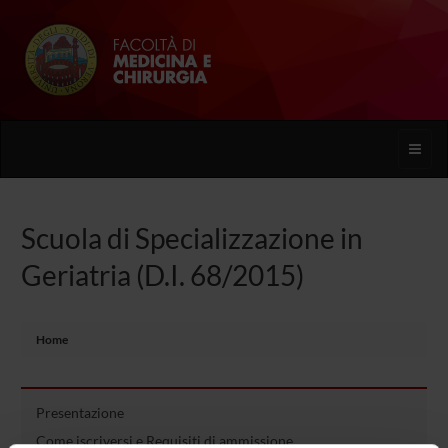
Toggle
naviga
Scuola di Specializzazione in
Geriatria (D.I. 68/2015)
Home
Presentazione
Come iscriversi e Requisiti di ammissione