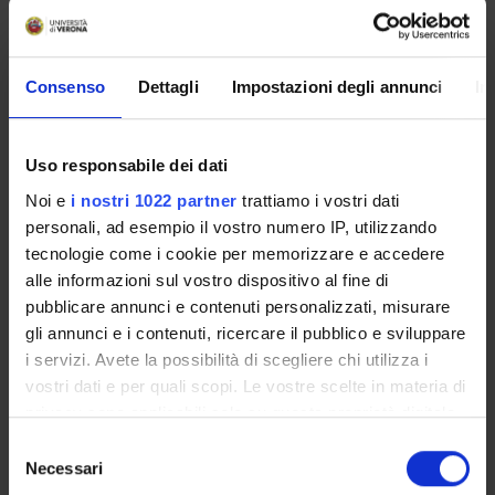
Piani didattici
Insegnamenti
Bacheca avvisi
Consenso
Dettagli
Impostazioni degli annunci
In
Organi collegiali e di governo
Rete formativa
Uso responsabile dei dati
Noi e
i nostri 1022 partner
trattiamo i vostri dati
Servizio Studenti Internazionali
personali, ad esempio il vostro numero IP, utilizzando
tecnologie come i cookie per memorizzare e accedere
alle informazioni sul vostro dispositivo al fine di
OFFERTA FORMATIVA
pubblicare annunci e contenuti personalizzati, misurare
gli annunci e i contenuti, ricercare il pubblico e sviluppare
SEMESTRE FILTRO
i servizi. Avete la possibilità di scegliere chi utilizza i
vostri dati e per quali scopi. Le vostre scelte in materia di
CORSI DI LAUREA
privacy sono applicabili solo su questa proprietà digitale
in cui avete effettuato le vostre scelte. È possibile
Selezione
CORSI DI LAUREA MAGISTRALE
modificare o revocare il proprio consenso in qualsiasi
Necessari
del
momento dalla Dichiarazione sui cookie o facendo clic