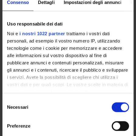
Consenso
Dettagli
Impostazioni degli annunci
In
Come iscriversi e Requisiti di ammissione
Piani didattici
Insegnamenti
Uso responsabile dei dati
Bacheca avvisi
Noi e
i nostri 1022 partner
trattiamo i vostri dati
Organi collegiali e di governo
personali, ad esempio il vostro numero IP, utilizzando
Rete formativa
tecnologie come i cookie per memorizzare e accedere
alle informazioni sul vostro dispositivo al fine di
pubblicare annunci e contenuti personalizzati, misurare
Servizio Studenti Internazionali
gli annunci e i contenuti, ricercare il pubblico e sviluppare
i servizi. Avete la possibilità di scegliere chi utilizza i
vostri dati e per quali scopi. Le vostre scelte in materia di
OFFERTA FORMATIVA
privacy sono applicabili solo su questa proprietà digitale
in cui avete effettuato le vostre scelte. È possibile
Selezione
SEMESTRE FILTRO
modificare o revocare il proprio consenso in qualsiasi
Necessari
del
momento dalla Dichiarazione sui cookie o facendo clic
consenso
CORSI DI LAUREA
sull'icona di attivazione della privacy.
Preferenze
CORSI DI LAUREA MAGISTRALE
Con il tuo consenso, vorremmo anche: