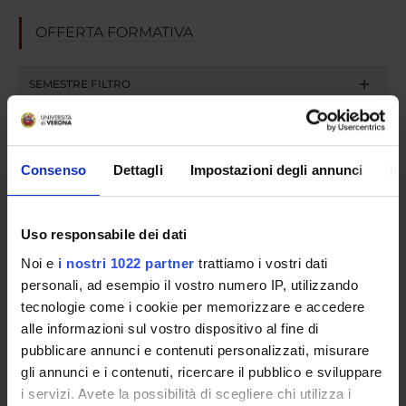
OFFERTA FORMATIVA
SEMESTRE FILTRO
CORSI DI LAUREA
CORSI DI LAUREA MAGISTRALE
Consenso
Dettagli
Impostazioni degli annunci
In
POST LAUREA
Uso responsabile dei dati
Noi e
i nostri 1022 partner
trattiamo i vostri dati
Scuola di Specializzazione in
personali, ad esempio il vostro numero IP, utilizzando
tecnologie come i cookie per memorizzare e accedere
Ortopedia e Traumatologia (D.I.
alle informazioni sul vostro dispositivo al fine di
pubblicare annunci e contenuti personalizzati, misurare
68/2015)
gli annunci e i contenuti, ricercare il pubblico e sviluppare
i servizi. Avete la possibilità di scegliere chi utilizza i