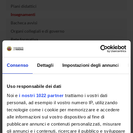
Piani didattici
Insegnamenti
Bacheca avvisi
Organi collegiali e di governo
Rete formativa
Servizio Studenti Internazionali
Consenso
Dettagli
Impostazioni degli annunci
In
OFFERTA FORMATIVA
Uso responsabile dei dati
Noi e
i nostri 1022 partner
trattiamo i vostri dati
SEMESTRE FILTRO
personali, ad esempio il vostro numero IP, utilizzando
CORSI DI LAUREA
tecnologie come i cookie per memorizzare e accedere
alle informazioni sul vostro dispositivo al fine di
CORSI DI LAUREA MAGISTRALE
pubblicare annunci e contenuti personalizzati, misurare
gli annunci e i contenuti, ricercare il pubblico e sviluppare