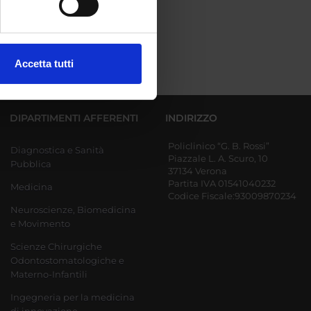
ezione dettagli
. Puoi
Accetta tutti
l media e per analizzare il
ostri partner che si occupano
azioni che hai fornito loro o
DIPARTIMENTI AFFERENTI
INDIRIZZO
Policlinico “G. B. Rossi”
Diagnostica e Sanità
Piazzale L. A. Scuro, 10
Pubblica
37134 Verona
Partita IVA 01541040232
Medicina
Codice Fiscale:93009870234
Neuroscienze, Biomedicina
e Movimento
Scienze Chirurgiche
Odontostomatologiche e
Materno-Infantili
Ingegneria per la medicina
di innovazione