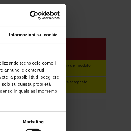
Informazioni sui cookie
Periodo
Docenti
utilizzando tecnologie come i
Vedi pagina del
Vedi pagina del modulo
re annunci e contenuti
modulo
vete la possibilità di scegliere
Annuale Scuole
non ancora assegnato
li solo su questa proprietà
Specialità
consenso in qualsiasi momento
alche metro,
Marketing
e specifiche (impronte