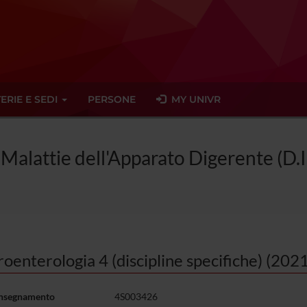
ERIE E SEDI
PERSONE
MY UNIVR
 Malattie dell'Apparato Digerente (D.
oenterologia 4 (discipline specifiche) (20
insegnamento
4S003426