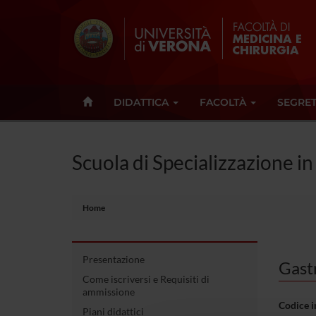
DIDATTICA
FACOLTÀ
SEGRET
Scuola di Specializzazione in
Home
Presentazione
Gastr
Come iscriversi e Requisiti di
ammissione
Codice 
Piani didattici