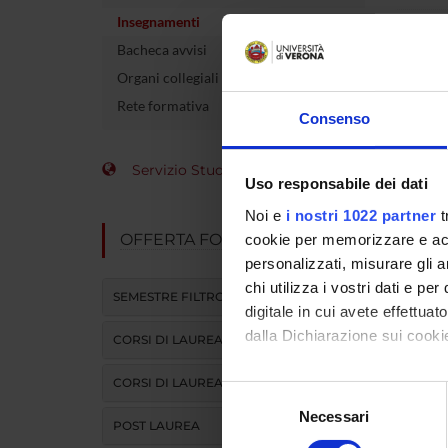
Insegnamenti
Crediti
Bacheca avvisi
Coordin
Organi collegiali e di governo
Rete formativa
Consenso
L'insegna
Servizio Studenti Internazionali
Uso responsabile dei dati
Modulo
Noi e
i nostri 1022 partner
t
DIDATTI
OFFERTA FORMATIVA
cookie per memorizzare e acce
personalizzati, misurare gli an
ATTIVITA
chi utilizza i vostri dati e pe
SEMESTRE FILTRO
digitale in cui avete effettua
dalla Dichiarazione sui cookie
CORSI DI LAUREA
TESTI
CORSI DI LAUREA MAGISTRALE
Con il tuo consenso, vorrem
Selezione
raccogliere informazi
Vedi 
Necessari
del
POST LAUREA
Identificare il tuo di
consenso