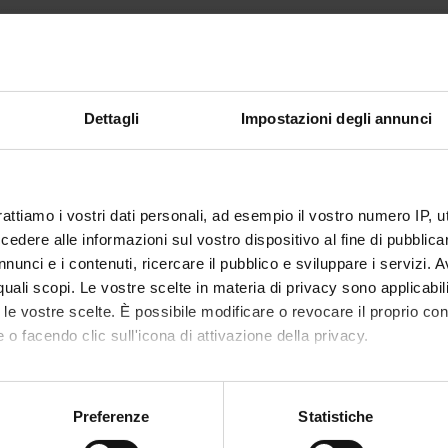
42
atore
Luca Frulloni
Dettagli
Impostazioni degli annunci
mento è organizzato come segue:
Crediti
Settore disciplinare
rattiamo i vostri dati personali, ad esempio il vostro numero IP, 
CA FRONTALE
10
MED/12-
dere alle informazioni sul vostro dispositivo al fine di pubblica
GASTROENTEROLOGIA
nunci e i contenuti, ricercare il pubblico e sviluppare i servizi. A
' PRATICA
32
MED/12-
r quali scopi. Le vostre scelte in materia di privacy sono applicabi
GASTROENTEROLOGIA
to le vostre scelte. È possibile modificare o revocare il proprio 
 o facendo clic sull'icona di attivazione della privacy.
 DI RIFERIMENTO
mo anche:
oni sulla tua posizione geografica, con un'approssimazione di qu
la bibliografia dell'insegnamento
Preferenze
Statistiche
spositivo, scansionandolo attivamente alla ricerca di caratteristich