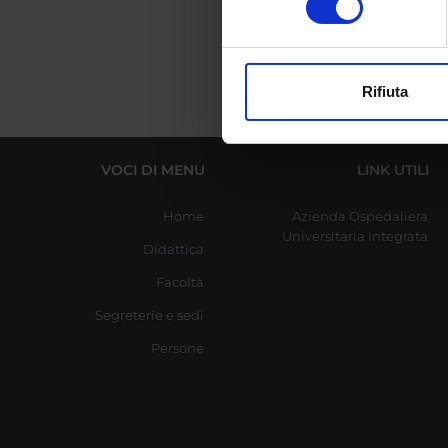
digitali).
Approfondisci come vengono el
modificare o ritirare il tuo 
Rifiuta
Utilizziamo i cookie per perso
nostro traffico. Condividiamo 
di analisi dei dati web, pubbl
VOCI DI MENU
LINK UTILI
che hanno raccolto dal tuo uti
Home
Azienda Ospedaliera
Universitaria Integrata
Didattica
Facoltà
Segreterie e sedi
Persone