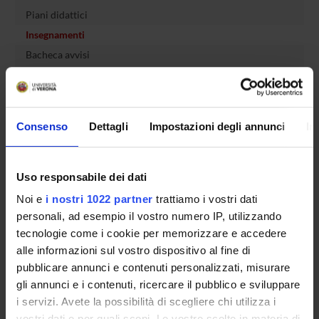
Piani didattici
Insegnamenti
Bacheca avvisi
Organi collegiali e di governo
Rete formativa
Consenso
Dettagli
Impostazioni degli annunci
In
Servizio Studenti Internazionali
Uso responsabile dei dati
OFFERTA FORMATIVA
Noi e
i nostri 1022 partner
trattiamo i vostri dati
personali, ad esempio il vostro numero IP, utilizzando
SEMESTRE FILTRO
tecnologie come i cookie per memorizzare e accedere
alle informazioni sul vostro dispositivo al fine di
CORSI DI LAUREA
pubblicare annunci e contenuti personalizzati, misurare
gli annunci e i contenuti, ricercare il pubblico e sviluppare
CORSI DI LAUREA MAGISTRALE
i servizi. Avete la possibilità di scegliere chi utilizza i
vostri dati e per quali scopi. Le vostre scelte in materia di