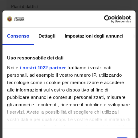
Piani didattici
Insegnamenti
Bacheca avvisi
Organi collegiali e di governo
Consenso
Dettagli
Impostazioni degli annunci
In
Rete formativa
Uso responsabile dei dati
Servizio Studenti Internazionali
Noi e
i nostri 1022 partner
trattiamo i vostri dati
personali, ad esempio il vostro numero IP, utilizzando
OFFERTA FORMATIVA
tecnologie come i cookie per memorizzare e accedere
alle informazioni sul vostro dispositivo al fine di
pubblicare annunci e contenuti personalizzati, misurare
SEMESTRE FILTRO
gli annunci e i contenuti, ricercare il pubblico e sviluppare
i servizi. Avete la possibilità di scegliere chi utilizza i
CORSI DI LAUREA
vostri dati e per quali scopi. Le vostre scelte in materia di
CORSI DI LAUREA MAGISTRALE
privacy sono applicabili solo su questa proprietà digitale
in cui avete effettuato le vostre scelte. È possibile
Selezione