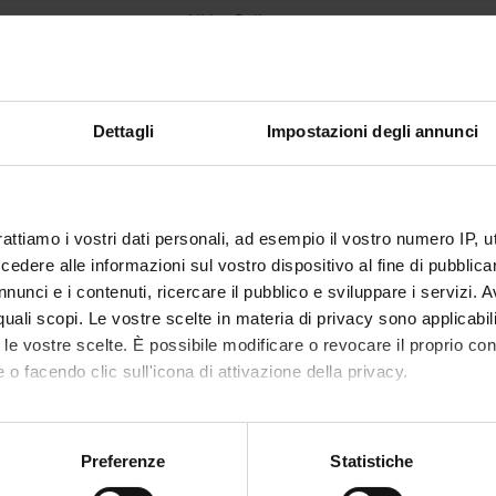
Albino Poli
1
disciplinare
MED/42 - IGIENE GENERALE E APPLICATA
Dettagli
Impostazioni degli annunci
i erogazione
Italiano
VERONA
rattiamo i vostri dati personali, ad esempio il vostro numero IP, 
non ancora assegnato
dere alle informazioni sul vostro dispositivo al fine di pubblica
nunci e i contenuti, ricercare il pubblico e sviluppare i servizi. A
r quali scopi. Le vostre scelte in materia di privacy sono applicabi
to le vostre scelte. È possibile modificare o revocare il proprio 
 o facendo clic sull'icona di attivazione della privacy.
mo anche:
oni sulla tua posizione geografica, con un'approssimazione di qu
Preferenze
Statistiche
spositivo, scansionandolo attivamente alla ricerca di caratteristich