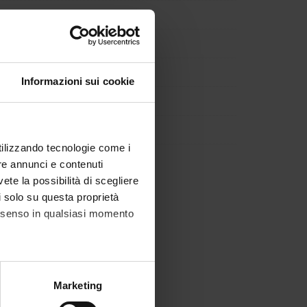
Informazioni sui cookie
utilizzando tecnologie come i
re annunci e contenuti
vete la possibilità di scegliere
li solo su questa proprietà
consenso in qualsiasi momento
alche metro,
Marketing
e specifiche (impronte