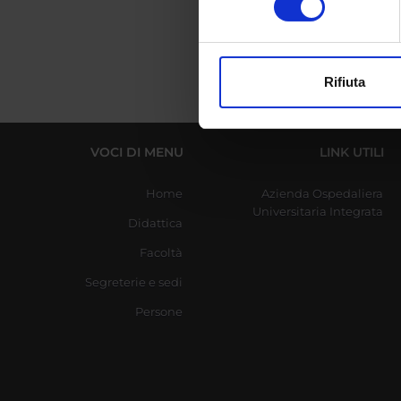
digitali).
Approfondisci come vengono el
modificare o ritirare il tuo 
Rifiuta
Utilizziamo i cookie per perso
nostro traffico. Condividiamo 
di analisi dei dati web, pubbl
VOCI DI MENU
LINK UTILI
che hanno raccolto dal tuo uti
Home
Azienda Ospedaliera
Universitaria Integrata
Didattica
Facoltà
Segreterie e sedi
Persone