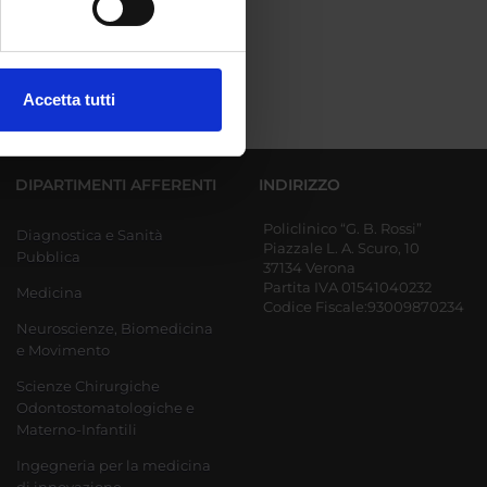
ezione dettagli
. Puoi
Accetta tutti
l media e per analizzare il
ostri partner che si occupano
azioni che hai fornito loro o
DIPARTIMENTI AFFERENTI
INDIRIZZO
Policlinico “G. B. Rossi”
Diagnostica e Sanità
Piazzale L. A. Scuro, 10
Pubblica
37134 Verona
Partita IVA 01541040232
Medicina
Codice Fiscale:93009870234
Neuroscienze, Biomedicina
e Movimento
Scienze Chirurgiche
Odontostomatologiche e
Materno-Infantili
Ingegneria per la medicina
di innovazione