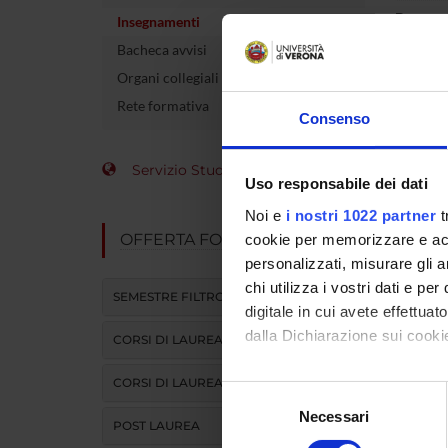
Docente
Insegnamenti
Bacheca avvisi
crediti
Organi collegiali e di governo
Settore 
Rete formativa
Consenso
Lingua d
Servizio Studenti Internazionali
Uso responsabile dei dati
Sede
Noi e
i nostri 1022 partner
t
Periodo
OFFERTA FORMATIVA
cookie per memorizzare e acce
personalizzati, misurare gli an
chi utilizza i vostri dati e pe
SEMESTRE FILTRO
digitale in cui avete effettua
dalla Dichiarazione sui cookie
CORSI DI LAUREA
CORSI DI LAUREA MAGISTRALE
Con il tuo consenso, vorrem
Selezione
raccogliere informazi
Necessari
del
POST LAUREA
Identificare il tuo di
consenso