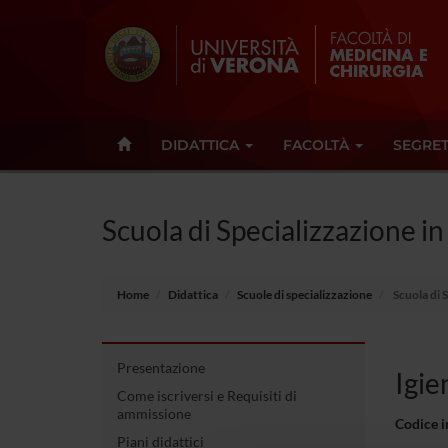
DIDATTICA
FACOLTÀ
SEGRET
Scuola di Specializzazione in
Home
Didattica
Scuole di specializzazione
Scuola di S
Presentazione
Igie
Come iscriversi e Requisiti di
ammissione
Codice 
Piani didattici