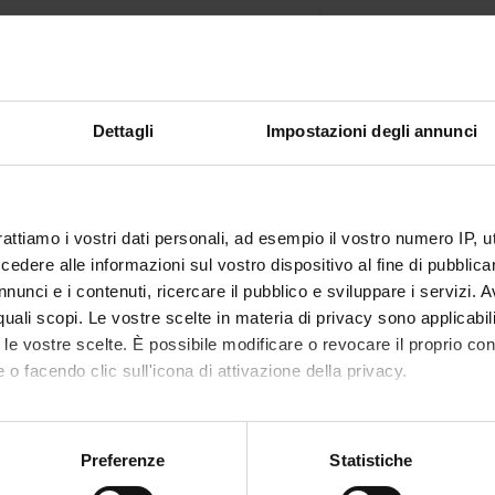
non ancora assegnato
14
disciplinare
MED/24 - UROLOGIA
Dettagli
Impostazioni degli annunci
i erogazione
Italiano
VERONA
rattiamo i vostri dati personali, ad esempio il vostro numero IP, 
non ancora assegnato
dere alle informazioni sul vostro dispositivo al fine di pubblica
nunci e i contenuti, ricercare il pubblico e sviluppare i servizi. A
alizzare la struttura dell'insegnamento a cui questo modulo appartiene, 
r quali scopi. Le vostre scelte in materia di privacy sono applicabi
to le vostre scelte. È possibile modificare o revocare il proprio 
 o facendo clic sull'icona di attivazione della privacy.
mo anche:
oni sulla tua posizione geografica, con un'approssimazione di qu
Preferenze
Statistiche
spositivo, scansionandolo attivamente alla ricerca di caratteristich