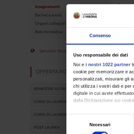
Docente
Insegnamenti
Bacheca avvisi
crediti
Organi collegiali e di governo
Settore 
Rete formativa
Consenso
Lingua d
Servizio Studenti Internazionali
Uso responsabile dei dati
Sede
Noi e
i nostri 1022 partner
t
Periodo
OFFERTA FORMATIVA
cookie per memorizzare e acce
personalizzati, misurare gli an
Per visu
chi utilizza i vostri dati e pe
SEMESTRE FILTRO
digitale in cui avete effettua
dalla Dichiarazione sui cookie
CORSI DI LAUREA
CORSI DI LAUREA MAGISTRALE
Con il tuo consenso, vorrem
Selezione
raccogliere informazi
Necessari
del
POST LAUREA
Identificare il tuo di
consenso