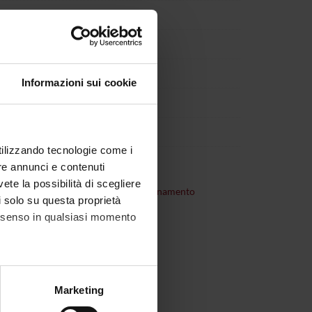
Informazioni sui cookie
utilizzando tecnologie come i
re annunci e contenuti
vete la possibilità di scegliere
consultare
organizzazione dell'insegnamento
li solo su questa proprietà
consenso in qualsiasi momento
alche metro,
Marketing
e specifiche (impronte