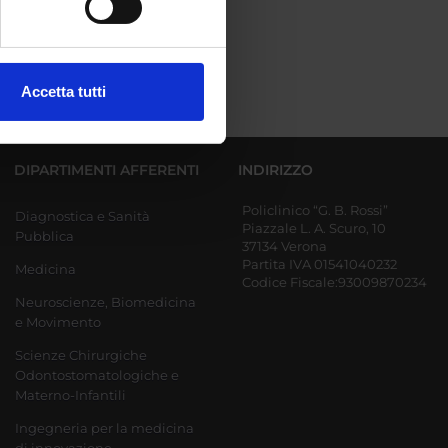
ezione dettagli
. Puoi
Accetta tutti
l media e per analizzare il
ostri partner che si occupano
azioni che hai fornito loro o
DIPARTIMENTI AFFERENTI
INDIRIZZO
Policlinico “G. B. Rossi”
Diagnostica e Sanità
Piazzale L. A. Scuro, 10
Pubblica
37134 Verona
Partita IVA 01541040232
Medicina
Codice Fiscale:93009870234
Neuroscienze, Biomedicina
e Movimento
Scienze Chirurgiche
Odontostomatologiche e
Materno-Infantili
Ingegneria per la medicina
di innovazione