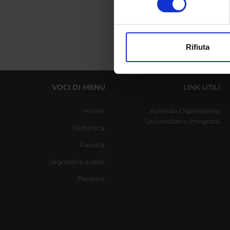
digitali).
Approfondisci come vengono el
modificare o ritirare il tuo 
Rifiuta
Utilizziamo i cookie per perso
nostro traffico. Condividiamo 
di analisi dei dati web, pubbl
VOCI DI MENU
LINK UTILI
che hanno raccolto dal tuo uti
Home
Azienda Ospedaliera
Universitaria Integrata
Didattica
Facoltà
Segreterie e sedi
Persone