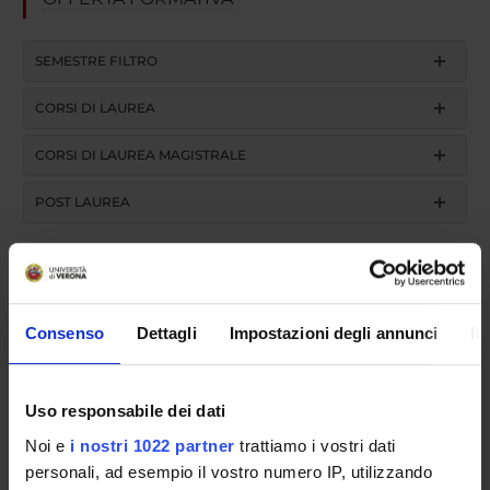
SEMESTRE FILTRO
CORSI DI LAUREA
CORSI DI LAUREA MAGISTRALE
POST LAUREA
Scuola di Specializzazione in
Consenso
Dettagli
Impostazioni degli annunci
In
Geriatria (D.I. 68/2015)
Medicina interna 4 - DIDATTICA
Uso responsabile dei dati
Noi e
i nostri 1022 partner
trattiamo i vostri dati
FRONTALE (2018/2019)
personali, ad esempio il vostro numero IP, utilizzando