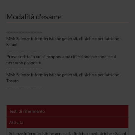
Modalità d'esame
------------------------
MM: Scienze infermieristiche generali, cliniche e pediatriche -
Saiani
------------------------
Prova scritta in cui si propone una riflessione personale sul
percorso proposto
------------------------
MM: Scienze infermieristiche generali, cliniche e pediatriche -
Tosato
------------------------
Testi di riferimento
Attività
A
Scienze infermieristiche generali, cliniche e pediatriche - Saiani
Re