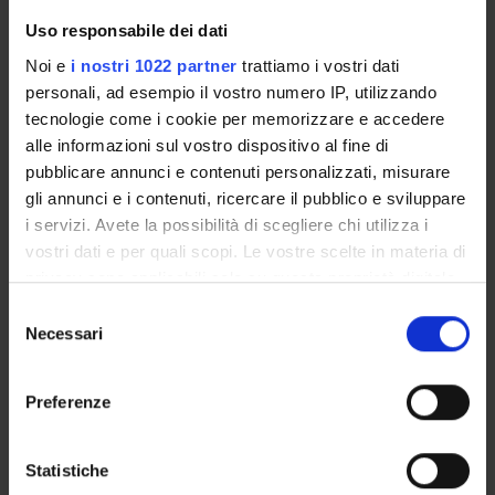
Scienze infermieristiche generali, cliniche e pediatriche - Tosato
1
Uso responsabile dei dati
Noi e
i nostri 1022 partner
trattiamo i vostri dati
Vai all'orario delle lezioni
personali, ad esempio il vostro numero IP, utilizzando
tecnologie come i cookie per memorizzare e accedere
alle informazioni sul vostro dispositivo al fine di
pubblicare annunci e contenuti personalizzati, misurare
Obiettivi formativi
gli annunci e i contenuti, ricercare il pubblico e sviluppare
i servizi. Avete la possibilità di scegliere chi utilizza i
------------------------
vostri dati e per quali scopi. Le vostre scelte in materia di
MM: Scienze infermieristiche generali, cliniche e pediatriche -
privacy sono applicabili solo su questa proprietà digitale
Saiani
in cui avete effettuato le vostre scelte. È possibile
------------------------
Selezione
modificare o revocare il proprio consenso in qualsiasi
Promuovere un confronto sulle dinamiche interprofessionali nei
Necessari
del
team dei servizi di area psichiatrica
momento dalla Dichiarazione sui cookie o facendo clic
consenso
------------------------
sull'icona di attivazione della privacy.
MM: Scienze infermieristiche generali, cliniche e pediatriche -
Preferenze
Tosato
Con il tuo consenso, vorremmo anche:
------------------------
raccogliere informazioni sulla tua posizione
Statistiche
geografica, con un'approssimazione di qualche