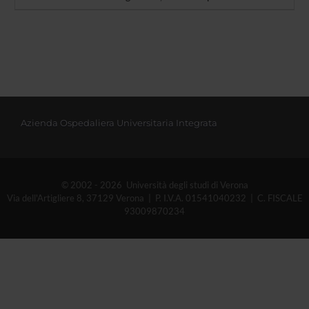
Azienda Ospedaliera Universitaria Integrata
© 2002 - 2026 Università degli studi di Verona
Via dell'Artigliere 8, 37129 Verona | P. I.V.A. 01541040232 | C. FISCALE
93009870234