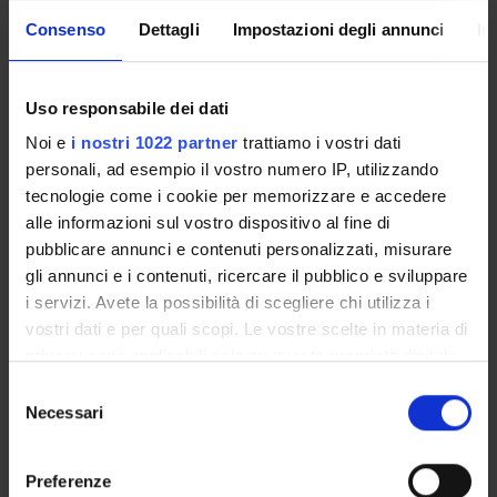
Come iscriversi e Requisiti di ammissione
Consenso
Dettagli
Impostazioni degli annunci
In
Piani didattici
Insegnamenti
Bacheca avvisi
Uso responsabile dei dati
Organi collegiali e di governo
Noi e
i nostri 1022 partner
trattiamo i vostri dati
Rete formativa
personali, ad esempio il vostro numero IP, utilizzando
tecnologie come i cookie per memorizzare e accedere
alle informazioni sul vostro dispositivo al fine di
Servizio Studenti Internazionali
pubblicare annunci e contenuti personalizzati, misurare
gli annunci e i contenuti, ricercare il pubblico e sviluppare
i servizi. Avete la possibilità di scegliere chi utilizza i
OFFERTA FORMATIVA
vostri dati e per quali scopi. Le vostre scelte in materia di
privacy sono applicabili solo su questa proprietà digitale
SEMESTRE FILTRO
in cui avete effettuato le vostre scelte. È possibile
Selezione
modificare o revocare il proprio consenso in qualsiasi
Necessari
del
CORSI DI LAUREA
momento dalla Dichiarazione sui cookie o facendo clic
consenso
sull'icona di attivazione della privacy.
CORSI DI LAUREA MAGISTRALE
Preferenze