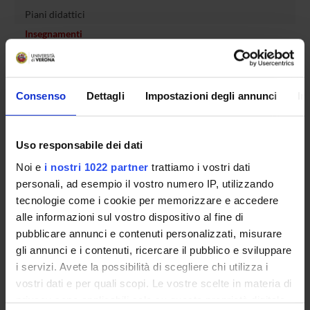
Piani didattici
Insegnamenti
Bacheca avvisi
Organi collegiali e di governo
Rete formativa
Consenso
Dettagli
Impostazioni degli annunci
In
Servizio Studenti Internazionali
Uso responsabile dei dati
Noi e
i nostri 1022 partner
trattiamo i vostri dati
personali, ad esempio il vostro numero IP, utilizzando
OFFERTA FORMATIVA
tecnologie come i cookie per memorizzare e accedere
alle informazioni sul vostro dispositivo al fine di
SEMESTRE FILTRO
pubblicare annunci e contenuti personalizzati, misurare
gli annunci e i contenuti, ricercare il pubblico e sviluppare
CORSI DI LAUREA
i servizi. Avete la possibilità di scegliere chi utilizza i
vostri dati e per quali scopi. Le vostre scelte in materia di
CORSI DI LAUREA MAGISTRALE
privacy sono applicabili solo su questa proprietà digitale