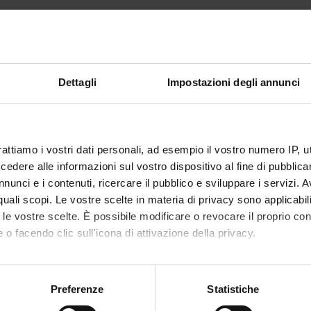
42
atore
Silvia Majori
Dettagli
Impostazioni degli annunci
mento è organizzato come segue:
Crediti
Settore disciplinare
rattiamo i vostri dati personali, ad esempio il vostro numero IP, 
CA FRONTALE
11
MED/42-IGIENE GENERALE 
dere alle informazioni sul vostro dispositivo al fine di pubblica
APPLICATA
nunci e i contenuti, ricercare il pubblico e sviluppare i servizi. A
' PRATICA
31
MED/42-IGIENE GENERALE 
r quali scopi. Le vostre scelte in materia di privacy sono applicabi
APPLICATA
to le vostre scelte. È possibile modificare o revocare il proprio 
 o facendo clic sull'icona di attivazione della privacy.
mo anche:
oni sulla tua posizione geografica, con un'approssimazione di qu
Preferenze
Statistiche
spositivo, scansionandolo attivamente alla ricerca di caratteristich