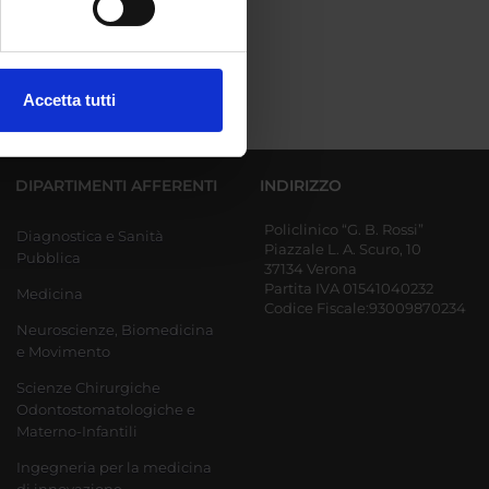
ezione dettagli
. Puoi
Accetta tutti
l media e per analizzare il
ostri partner che si occupano
azioni che hai fornito loro o
DIPARTIMENTI AFFERENTI
INDIRIZZO
Policlinico “G. B. Rossi”
Diagnostica e Sanità
Piazzale L. A. Scuro, 10
Pubblica
37134 Verona
Partita IVA 01541040232
Medicina
Codice Fiscale:93009870234
Neuroscienze, Biomedicina
e Movimento
Scienze Chirurgiche
Odontostomatologiche e
Materno-Infantili
Ingegneria per la medicina
di innovazione