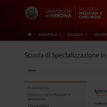
DIDATTICA
FACOLTÀ
SEGRET
Scuola di Specializzazione i
Home
Presentazione
Igie
Come iscriversi e Requisiti di
ammissione
Codice 
Piani didattici