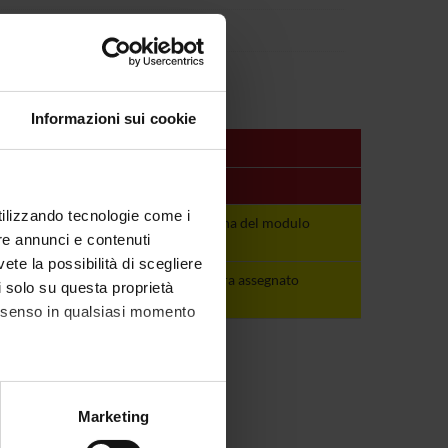
Informazioni sui cookie
Periodo
Docenti
utilizzando tecnologie come i
E
Vedi pagina del
Vedi pagina del modulo
re annunci e contenuti
modulo
vete la possibilità di scegliere
E
non ancora
non ancora assegnato
li solo su questa proprietà
assegnato
consenso in qualsiasi momento
alche metro,
Marketing
e specifiche (impronte