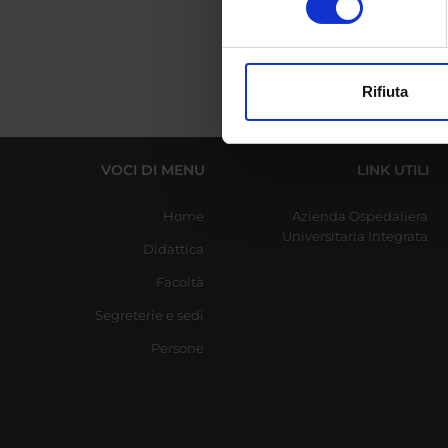
digitali).
Approfondisci come vengono el
modificare o ritirare il tuo 
Rifiuta
Utilizziamo i cookie per perso
nostro traffico. Condividiamo 
di analisi dei dati web, pubbl
VOCI DI MENU
LINK UTILI
che hanno raccolto dal tuo uti
Home
Azienda Ospedaliera
Universitaria Integrata
Didattica
Facoltà
Segreterie e sedi
Persone