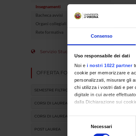
Insegnamenti
Crediti
Bacheca avvisi
Coordin
Organi collegiali e di governo
Rete formativa
Consenso
L'insegna
Servizio Studenti Internazionali
Uso responsabile dei dati
Modulo
Noi e
i nostri 1022 partner
t
DIDATTI
OFFERTA FORMATIVA
cookie per memorizzare e acce
personalizzati, misurare gli an
ATTIVITA
chi utilizza i vostri dati e pe
SEMESTRE FILTRO
digitale in cui avete effettua
dalla Dichiarazione sui cookie
CORSI DI LAUREA
CORSI DI LAUREA MAGISTRALE
Con il tuo consenso, vorrem
Selezione
raccogliere informazi
Necessari
del
POST LAUREA
Identificare il tuo di
consenso