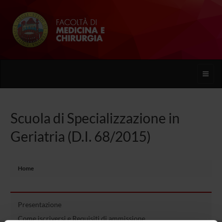
Toggle
naviga
Scuola di Specializzazione in
Geriatria (D.I. 68/2015)
Home
Presentazione
Come iscriversi e Requisiti di ammissione