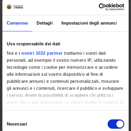
Piani didattici
Insegnamenti
Bacheca avvisi
Consenso
Dettagli
Impostazioni degli annunci
In
Organi collegiali e di governo
Rete formativa
Uso responsabile dei dati
Noi e
i nostri 1022 partner
trattiamo i vostri dati
Servizio Studenti Internazionali
personali, ad esempio il vostro numero IP, utilizzando
tecnologie come i cookie per memorizzare e accedere
alle informazioni sul vostro dispositivo al fine di
OFFERTA FORMATIVA
pubblicare annunci e contenuti personalizzati, misurare
gli annunci e i contenuti, ricercare il pubblico e sviluppare
SEMESTRE FILTRO
i servizi. Avete la possibilità di scegliere chi utilizza i
vostri dati e per quali scopi. Le vostre scelte in materia di
CORSI DI LAUREA
privacy sono applicabili solo su questa proprietà digitale
in cui avete effettuato le vostre scelte. È possibile
Selezione
CORSI DI LAUREA MAGISTRALE
modificare o revocare il proprio consenso in qualsiasi
Necessari
del
momento dalla Dichiarazione sui cookie o facendo clic