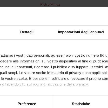
Pietro Minuz
1
disciplinare
MED/09 - MEDICINA INTERNA
Dettagli
Impostazioni degli annunci
i erogazione
Italiano
VERONA
non ancora assegnato
rattiamo i vostri dati personali, ad esempio il vostro numero IP, 
dere alle informazioni sul vostro dispositivo al fine di pubblica
nunci e i contenuti, ricercare il pubblico e sviluppare i servizi. A
r quali scopi. Le vostre scelte in materia di privacy sono applicabi
to le vostre scelte. È possibile modificare o revocare il proprio 
 o facendo clic sull'icona di attivazione della privacy.
mo anche:
oni sulla tua posizione geografica, con un'approssimazione di qu
Preferenze
Statistiche