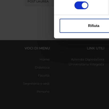
Identificare il tuo di
POST LAUREA
consenso
digitali).
Approfondisci come vengono el
modificare o ritirare il tuo 
Rifiuta
Utilizziamo i cookie per perso
nostro traffico. Condividiamo 
di analisi dei dati web, pubbl
che hanno raccolto dal tuo uti
VOCI DI MENU
LINK UTILI
Home
Azienda Ospedaliera
Universitaria Integrata
Didattica
Facoltà
Segreterie e sedi
Persone