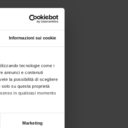
Informazioni sui cookie
utilizzando tecnologie come i
re annunci e contenuti
vete la possibilità di scegliere
li solo su questa proprietà
consenso in qualsiasi momento
alche metro,
Marketing