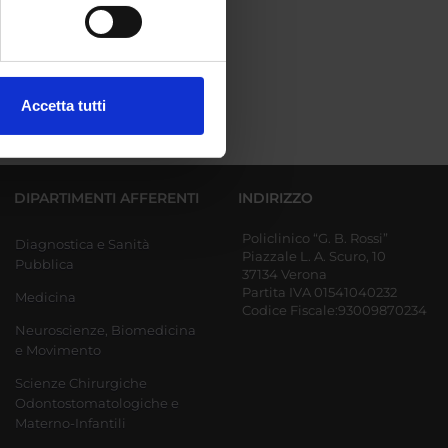
e specifiche (impronte
ezione dettagli
. Puoi
Accetta tutti
l media e per analizzare il
ostri partner che si occupano
azioni che hai fornito loro o
DIPARTIMENTI AFFERENTI
INDIRIZZO
Policlinico “G. B. Rossi”
Diagnostica e Sanità
Piazzale L. A. Scuro, 10
Pubblica
37134 Verona
Partita IVA 01541040232
Medicina
Codice Fiscale:93009870234
Neuroscienze, Biomedicina
e Movimento
Scienze Chirurgiche
Odontostomatologiche e
Materno-Infantili