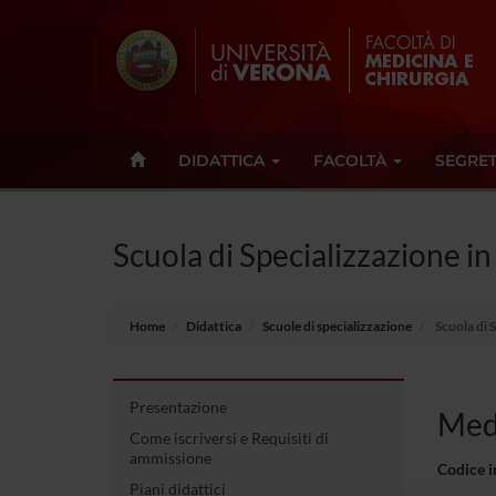
DIDATTICA
FACOLTÀ
SEGRET
Scuola di Specializzazione i
Home
Didattica
Scuole di specializzazione
Scuola di 
Presentazione
Medi
Come iscriversi e Requisiti di
ammissione
Codice 
Piani didattici