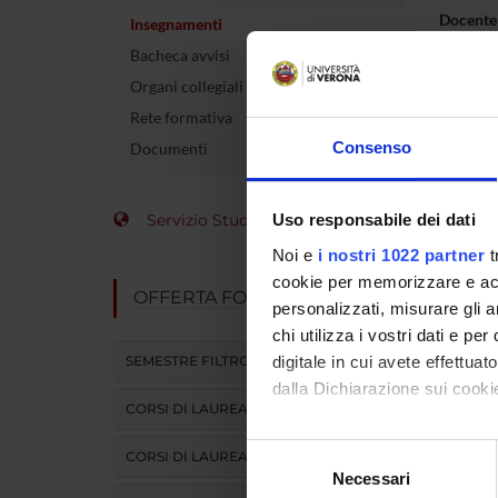
Docente
Insegnamenti
Bacheca avvisi
crediti
Organi collegiali e di governo
Settore 
Rete formativa
Consenso
Documenti
Lingua d
Sede
Servizio Studenti Internazionali
Uso responsabile dei dati
Periodo
Noi e
i nostri 1022 partner
t
cookie per memorizzare e acce
OFFERTA FORMATIVA
personalizzati, misurare gli an
chi utilizza i vostri dati e pe
SEMESTRE FILTRO
digitale in cui avete effettua
dalla Dichiarazione sui cookie
CORSI DI LAUREA
Con il tuo consenso, vorrem
Selezione
CORSI DI LAUREA MAGISTRALE
raccogliere informazi
Necessari
del