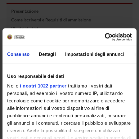
Presentazione
Come iscriversi e Requisiti di ammissione
Piani didattici
Insegnamenti
Bacheca avvisi
Consenso
Dettagli
Impostazioni degli annunci
In
Organi collegiali e di governo
Rete formativa
Uso responsabile dei dati
Servizio Studenti Internazionali
Noi e
i nostri 1022 partner
trattiamo i vostri dati
personali, ad esempio il vostro numero IP, utilizzando
tecnologie come i cookie per memorizzare e accedere
OFFERTA FORMATIVA
alle informazioni sul vostro dispositivo al fine di
pubblicare annunci e contenuti personalizzati, misurare
SEMESTRE FILTRO
gli annunci e i contenuti, ricercare il pubblico e sviluppare
i servizi. Avete la possibilità di scegliere chi utilizza i
CORSI DI LAUREA
vostri dati e per quali scopi. Le vostre scelte in materia di