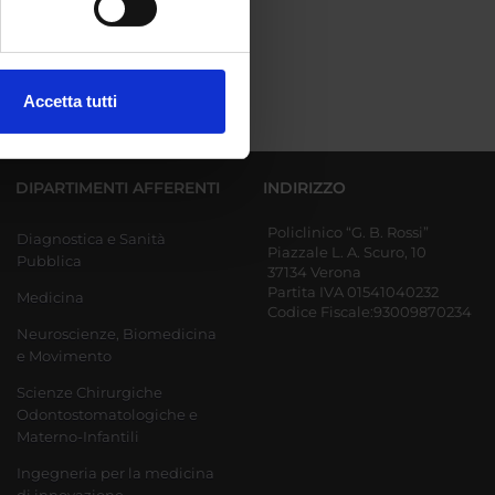
ezione dettagli
. Puoi
Accetta tutti
l media e per analizzare il
ostri partner che si occupano
azioni che hai fornito loro o
DIPARTIMENTI AFFERENTI
INDIRIZZO
Policlinico “G. B. Rossi”
Diagnostica e Sanità
Piazzale L. A. Scuro, 10
Pubblica
37134 Verona
Partita IVA 01541040232
Medicina
Codice Fiscale:93009870234
Neuroscienze, Biomedicina
e Movimento
Scienze Chirurgiche
Odontostomatologiche e
Materno-Infantili
Ingegneria per la medicina
di innovazione