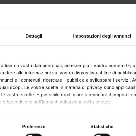
42
mento è organizzato come segue:
Dettagli
Impostazioni degli annunci
Crediti
Settore disciplinare
CA FRONTALE
11
MED/42-IGIENE GENERALE 
APPLICATA
rattiamo i vostri dati personali, ad esempio il vostro numero IP, 
dere alle informazioni sul vostro dispositivo al fine di pubblica
nunci e i contenuti, ricercare il pubblico e sviluppare i servizi. A
' PRATICA
31
MED/42-IGIENE GENERALE 
r quali scopi. Le vostre scelte in materia di privacy sono applicabi
APPLICATA
to le vostre scelte. È possibile modificare o revocare il proprio 
 o facendo clic sull'icona di attivazione della privacy.
mo anche:
oni sulla tua posizione geografica, con un'approssimazione di qu
Preferenze
Statistiche
spositivo, scansionandolo attivamente alla ricerca di caratteristich