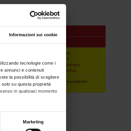
Informazioni sui cookie
Periodo
Docenti
E
non ancora
Silvia Majori
assegnato
Albino Poli
utilizzando tecnologie come i
Gabriele Romano
re annunci e contenuti
Stefano Tardivo
vete la possibilità di scegliere
E
non ancora
non ancora assegnato
li solo su questa proprietà
assegnato
consenso in qualsiasi momento
alche metro,
Marketing
e specifiche (impronte