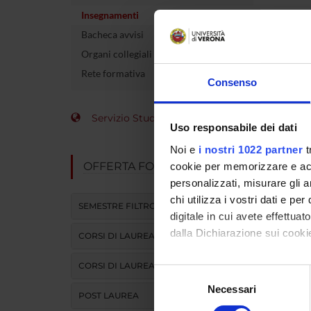
Insegnamenti
Crediti
Bacheca avvisi
Organi collegiali e di governo
Rete formativa
L'insegna
Consenso
Modulo
Servizio Studenti Internazionali
DIDATTI
Uso responsabile dei dati
Noi e
i nostri 1022 partner
t
OFFERTA FORMATIVA
cookie per memorizzare e acce
personalizzati, misurare gli an
ATTIVITA
chi utilizza i vostri dati e pe
SEMESTRE FILTRO
digitale in cui avete effettua
dalla Dichiarazione sui cookie
CORSI DI LAUREA
CORSI DI LAUREA MAGISTRALE
Con il tuo consenso, vorrem
Selezione
raccogliere informazi
Necessari
del
POST LAUREA
Identificare il tuo di
consenso