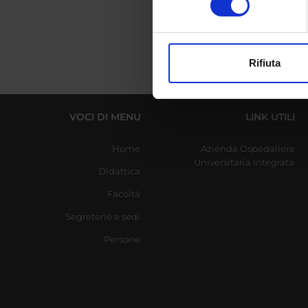
digitali).
Approfondisci come vengono el
modificare o ritirare il tuo 
Rifiuta
Utilizziamo i cookie per perso
nostro traffico. Condividiamo 
di analisi dei dati web, pubbl
VOCI DI MENU
LINK UTILI
che hanno raccolto dal tuo uti
Home
Azienda Ospedaliera
Universitaria Integrata
Didattica
Facoltà
Segreterie e sedi
Persone