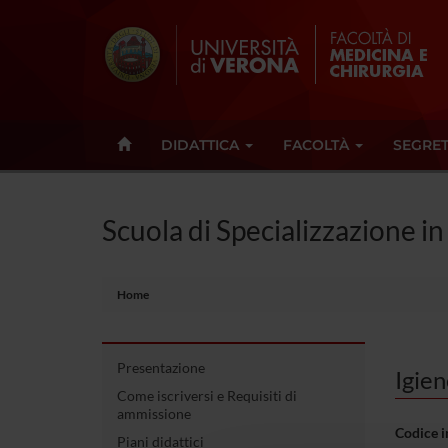
DIDATTICA
FACOLTÀ
SEGRET
Scuola di Specializzazione i
Home
Presentazione
Igie
Come iscriversi e Requisiti di
ammissione
Codice 
Piani didattici