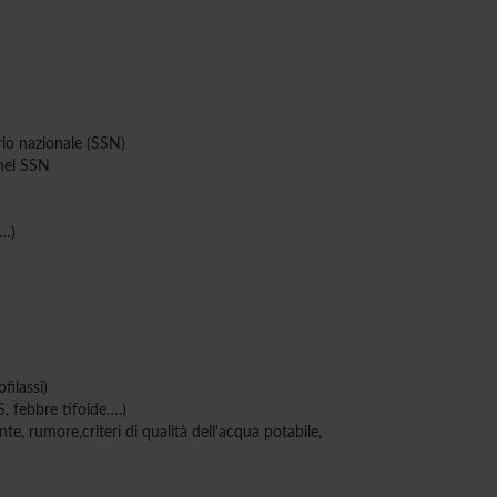
rio nazionale (SSN)
 nel SSN
a…)
filassi)
S, febbre tifoide….)
te, rumore,criteri di qualità dell'acqua potabile,