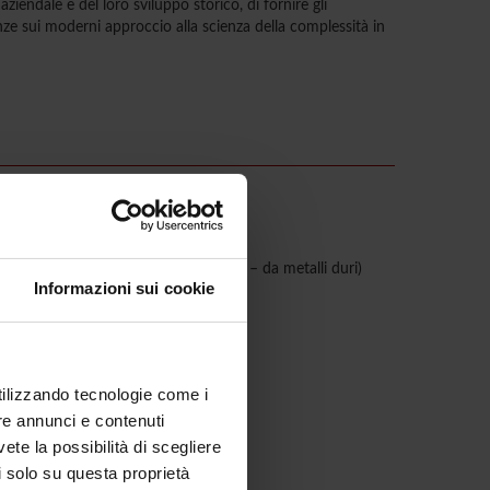
iendale e del loro sviluppo storico, di fornire gli
ze sui moderni approccio alla scienza della complessità in
 professionali - silicosi – asbestosi – da metalli duri)
Informazioni sui cookie
dermatosi)
e derivate
utilizzando tecnologie come i
re annunci e contenuti
vete la possibilità di scegliere
li solo su questa proprietà