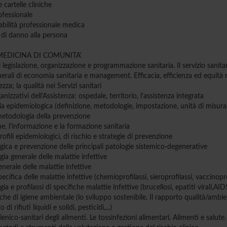
e cartelle cliniche
ofessionale
bilità professionale medica
 di danno alla persona
 MEDICINA DI COMUNITA'
 legislazione, organizzazione e programmazione sanitaria. Il servizio sanita
nerali di economia sanitaria e management. Efficacia, efficienza ed equità
za; la qualità nei Servizi sanitari
nizzativi dell'Assistenza: ospedale, territorio, l'assistenza integrata
a epidemiologica (definizione, metodologie, impostazione, unità di misur
metodologia della prevenzione
e, l'informazione e la formazione sanitaria
rofili epidemiologici, di rischio e strategie di prevenzione
ica e prevenzione delle principali patologie sistemico-degenerative
ia generale delle malattie infettive
enerale delle malattie infettive
pecifica delle malattie infettive (chemioprofilassi, sieroprofilassi, vaccinopro
a e profilassi di specifiche malattie infettive (brucellosi, epatiti virali,AID
he di igiene ambientale (lo sviluppo sostenibile, Il rapporto qualità/ambien
i rifiuti liquidi e solidi, pesticidi,...)
ienico-sanitari degli alimenti. Le tossinfezioni alimentari. Alimenti e salute.