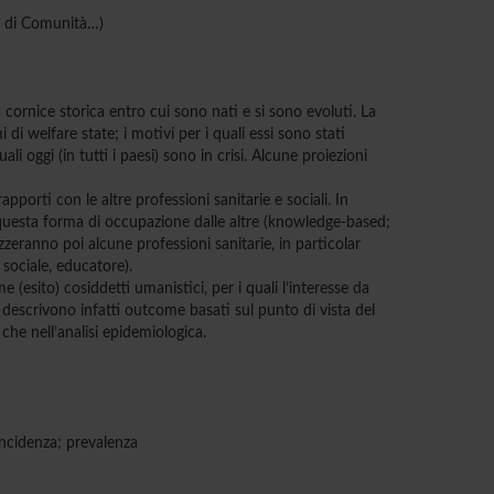
ina di Comunità…)
la cornice storica entro cui sono nati e si sono evoluti. La
i di welfare state; i motivi per i quali essi sono stati
li oggi (in tutti i paesi) sono in crisi. Alcune proiezioni
pporti con le altre professioni sanitarie e sociali. In
e questa forma di occupazione dalle altre (knowledge-based;
izzeranno poi alcune professioni sanitarie, in particolar
 sociale, educatore).
e (esito) cosiddetti umanistici, per i quali l’interesse da
descrivono infatti outcome basati sul punto di vista del
 che nell’analisi epidemiologica.
incidenza; prevalenza