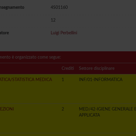
insegnamento
4S01160
12
atore
Luigi Perbellini
mento è organizzato come segue:
Crediti
Settore disciplinare
TICA/STATISTICA MEDICA
1
INF/01-INFORMATICA
LEZIONI
2
MED/42-IGIENE GENERALE 
APPLICATA