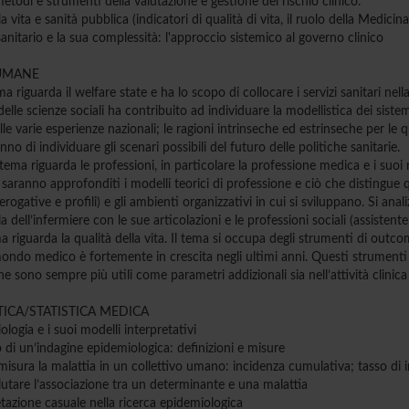
etodi e strumenti della valutazione e gestione del rischio clinico.
la vita e sanità pubblica (indicatori di qualità di vita, il ruolo della Medic
sanitario e la sua complessità: l'approccio sistemico al governo clinico
UMANE
ma riguarda il welfare state e ha lo scopo di collocare i servizi sanitari nel
delle scienze sociali ha contribuito ad individuare la modellistica dei sistem
le varie esperienze nazionali; le ragioni intrinseche ed estrinseche per le qua
no di individuare gli scenari possibili del futuro delle politiche sanitarie.
tema riguarda le professioni, in particolare la professione medica e i suoi ra
 saranno approfonditi i modelli teorici di professione e ciò che distingu
erogative e profili) e gli ambienti organizzativi in cui si sviluppano. Si anal
 dell’infermiere con le sue articolazioni e le professioni sociali (assistente
ma riguarda la qualità della vita. Il tema si occupa degli strumenti di outcom
ondo medico è fortemente in crescita negli ultimi anni. Questi strumenti 
he sono sempre più utili come parametri addizionali sia nell’attività clinica
ICA/STATISTICA MEDICA
ologia e i suoi modelli interpretativi
o di un’indagine epidemiologica: definizioni e misure
isura la malattia in un collettivo umano: incidenza cumulativa; tasso di 
utare l’associazione tra un determinante e una malattia
etazione casuale nella ricerca epidemiologica