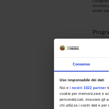
L’insegname
strumenti p
ambito azi
Progr
MEDICINA
Evoluzione 
Grandi risch
Igiene e si
Consenso
Malattie al
Fisiologia 
Termoregola
Ergonomia 
Uso responsabile dei dati
Valori limi
Noi e
i nostri 1022 partner
t
Il rumore e
cookie per memorizzare e acce
Tossicologi
Tossicologi
personalizzati, misurare gli an
Carcinogen
chi utilizza i vostri dati e pe
Psicologia d