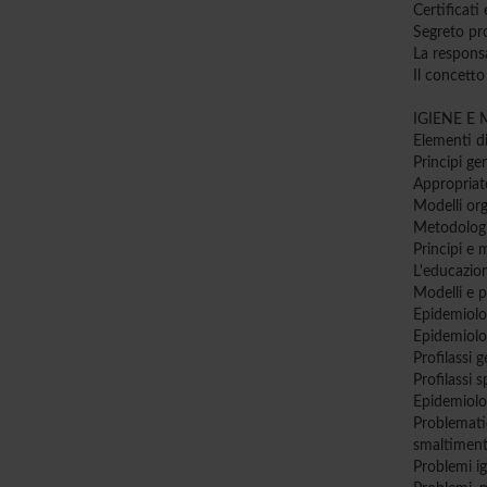
Certificati 
Segreto pr
La responsa
Il concetto
IGIENE E
Elementi di
Principi ge
Appropriatez
Modelli orga
Metodologi
Principi e 
L'educazion
Modelli e p
Epidemiolog
Epidemiolog
Profilassi g
Profilassi s
Epidemiologi
Problematic
smaltimento d
Problemi ig