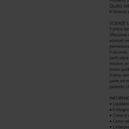
Problemi, m
Qualità del
Il Sistema 
SCIENZE 
Il primo te
riflessione 
adottati nel
permetteran
Il secondo 
particolare
mission; pr
modo quella
Il terzo te
parte del m
paziente, c
INFORMAT
• L’epidemi
• Il disegn
• Come si m
• Come val
• L’interpr