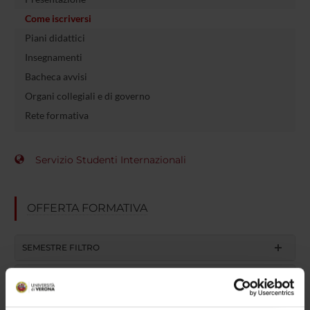
Come iscriversi
Piani didattici
Insegnamenti
Bacheca avvisi
Organi collegiali e di governo
Rete formativa
Servizio Studenti Internazionali
OFFERTA FORMATIVA
SEMESTRE FILTRO
CORSI DI LAUREA
CORSI DI LAUREA MAGISTRALE