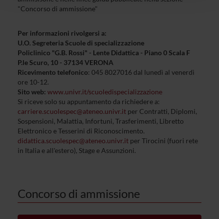
con altre informazioni che hai fornito loro o che hanno
"Concorso di ammissione"
raccolto dal tuo utilizzo dei loro servizi.
Per informazioni rivolgersi a:
U.O. Segreteria Scuole di specializzazione
Policlinico "G.B. Rossi" - Lente Didattica - Piano 0 Scala F
P.le Scuro, 10 - 37134 VERONA
Ricevimento telefonico
: 045 8027016 dal lunedì al venerdì
ore 10-12.
Sito web:
www.univr
.it/scuoledispecializzazione
Si riceve solo su appuntamento da richiedere a:
carriere.scuolespec@ateneo.univr.it
per Contratti, Diplomi,
Sospensioni, Malattia, Infortuni, Trasferimenti, Libretto
Elettronico e Tesserini di Riconoscimento.
didattica.scuolespec@ateneo.univr.it
per Tirocini (fuori rete
in Italia e all'estero), Stage e Assunzioni.
Concorso di ammissione