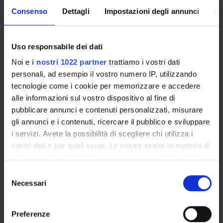
Consenso
Dettagli
Impostazioni degli annunci
In
POST LAUREA
Uso responsabile dei dati
Noi e
i nostri 1022 partner
trattiamo i vostri dati
personali, ad esempio il vostro numero IP, utilizzando
tecnologie come i cookie per memorizzare e accedere
alle informazioni sul vostro dispositivo al fine di
pubblicare annunci e contenuti personalizzati, misurare
Anno di immatricolazione
gli annunci e i contenuti, ricercare il pubblico e sviluppare
i servizi. Avete la possibilità di scegliere chi utilizza i
vostri dati e per quali scopi. Le vostre scelte in materia di
Cerca
privacy sono applicabili solo su questa proprietà digitale
in cui avete effettuato le vostre scelte. È possibile
Selezione
modificare o revocare il proprio consenso in qualsiasi
Necessari
del
momento dalla Dichiarazione sui cookie o facendo clic
Tipo di Accesso
consenso
programmato
sull'icona di attivazione della privacy.
Preferenze
Possibilità di iscrizione a tempo parziale