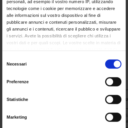
SEMESTRE FILTRO
personali, ad esempio il vostro numero IP, utilizzando
tecnologie come i cookie per memorizzare e accedere
CORSI DI LAUREA
alle informazioni sul vostro dispositivo al fine di
pubblicare annunci e contenuti personalizzati, misurare
CORSI DI LAUREA MAGISTRALE
gli annunci e i contenuti, ricercare il pubblico e sviluppare
i servizi. Avete la possibilità di scegliere chi utilizza i
POST LAUREA
vostri dati e per quali scopi. Le vostre scelte in materia di
privacy sono applicabili solo su questa proprietà digitale
in cui avete effettuato le vostre scelte. È possibile
Selezione
modificare o revocare il proprio consenso in qualsiasi
Necessari
del
momento dalla Dichiarazione sui cookie o facendo clic
consenso
sull'icona di attivazione della privacy.
Preferenze
Con il tuo consenso, vorremmo anche:
raccogliere informazioni sulla tua posizione
Statistiche
ENTE
STRUTTUR
geografica, con un'approssimazione di qualche
metro,
Dipartimento di Diagnostica e S
Marketing
Università degli Studi di Verona
Identificare il tuo dispositivo, scansionandolo
Sezione di Epidemiologia e Sta
attivamente alla ricerca di caratteristiche specifiche