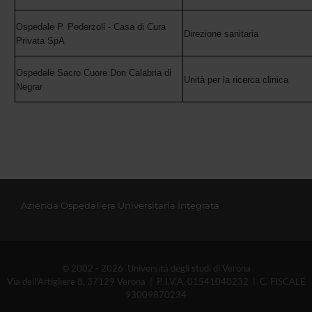
Ospedale P. Pederzoli - Casa di Cura
Direzione sanitaria
Privata SpA
Ospedale Sacro Cuore Don Calabria di
Unità per la ricerca clinica
Negrar
Azienda Ospedaliera Universitaria Integrata
© 2002 - 2026 Università degli studi di Verona
Via dell'Artigliere 8, 37129 Verona | P. I.V.A. 01541040232 | C. FISCALE
93009870234