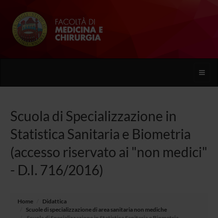
Toggle
naviga
Scuola di Specializzazione in
Statistica Sanitaria e Biometria
(accesso riservato ai "non medici"
- D.I. 716/2016)
Home
Didattica
Scuole di specializzazione di area sanitaria non mediche
Scuola di Specializzazione in Statistica Sanitaria e Biometria