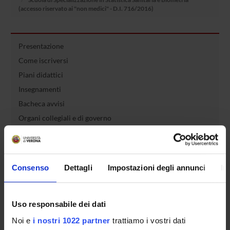
(accesso riservato ai "non medici" - D.I. 716/2016)
Presentazione
Come iscriversi
Piani didattici
Insegnamenti
Bacheca avvisi
Organi collegiali e di governo
Rete formativa
Servizio Studenti Internazionali
Consenso
Dettagli
Impostazioni degli annunci
In
OFFERTA FORMATIVA
Uso responsabile dei dati
Noi e
i nostri 1022 partner
trattiamo i vostri dati