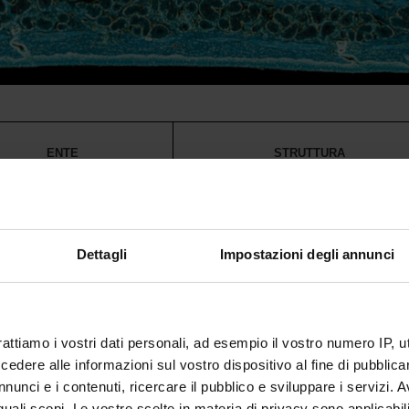
ENTE
STRUTTURA
Ospedaliera Universitaria
Ospedale Civile Maggiore - U.O. di Laborator
a Verona
Analisi
Dettagli
Impostazioni degli annunci
Ospedaliera Universitaria
Policlinico "G.B. Rossi" - U.O. di Laboratori
a Verona
Analisi
 ULSS 8 Berica
Ospedale di Arzignano - U.O. di Laboratorio 
rattiamo i vostri dati personali, ad esempio il vostro numero IP, 
dere alle informazioni sul vostro dispositivo al fine di pubblica
Ospedale "Mater Salutis" di Legnago - U.O. 
nunci e i contenuti, ricercare il pubblico e sviluppare i servizi. A
ULSS 9 Scaligera
Laboratorio analisi
r quali scopi. Le vostre scelte in materia di privacy sono applicabi