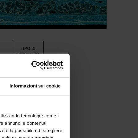
TIPO DI
STRUTTURA
io
Sede
Informazioni sui cookie
o
Sede
analisi
Collegata
utilizzando tecnologie come i
re annunci e contenuti
di
vete la possibilità di scegliere
Collegata
li solo su questa proprietà