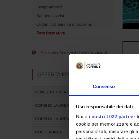
Insegnamenti
Bacheca avvisi
Organi collegiali e di governo
Rete formativa
Servizio Studenti Internazionali
Azienda 
OFFERTA FORMATIVA
Integrat
Consenso
Azienda 
SEMESTRE FILTRO
Integrat
CORSI DI LAUREA
Uso responsabile dei dati
Azienda
Noi e
i nostri 1022 partner
t
CORSI DI LAUREA MAGISTRALE
cookie per memorizzare e acce
personalizzati, misurare gli an
POST LAUREA
Azienda 
chi utilizza i vostri dati e pe