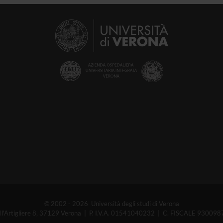
© 2002 - 2026 Università degli studi di Verona
ell'Artigliere 8, 37129 Verona | P. I.V.A. 01541040232 | C. FISCALE 93009