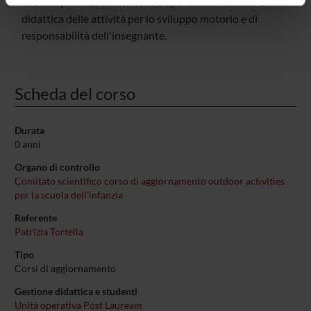
alle competenze scientifiche e operative in ambito di
informazioni sul modo in cui utilizzi il nostro sito con i
didattica delle attività per lo sviluppo motorio e di
nostri partner che si occupano di analisi dei dati web,
responsabilità dell'insegnante.
pubblicità e social media, i quali potrebbero combinarle
con altre informazioni che hai fornito loro o che hanno
raccolto dal tuo utilizzo dei loro servizi.
Scheda del corso
Durata
0 anni
Organo di controllo
Comitato scientifico corso di aggiornamento outdoor activities
per la scuola dell'infanzia
Referente
Patrizia Tortella
Tipo
Corsi di aggiornamento
Gestione didattica e studenti
Unità operativa Post Lauream