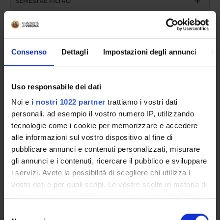
SEMESTRE FILTRO
CORSI DI LAUREA
CORSI DI LAUREA MAGISTRALE
Consenso
Dettagli
Impostazioni degli annunci
In
POST LAUREA
Uso responsabile dei dati
Corso disattivato
Noi e
i nostri 1022 partner
trattiamo i vostri dati
personali, ad esempio il vostro numero IP, utilizzando
Presentazione
tecnologie come i cookie per memorizzare e accedere
alle informazioni sul vostro dispositivo al fine di
pubblicare annunci e contenuti personalizzati, misurare
** ATT.NE: I TERMINI DI ISCRIZIONE SONO
gli annunci e i contenuti, ricercare il pubblico e sviluppare
PROROGATI FINO AL 15/01/2019 **
i servizi. Avete la possibilità di scegliere chi utilizza i
vostri dati e per quali scopi. Le vostre scelte in materia di
Il corso risponde alle sempre crescenti richieste di
privacy sono applicabili solo su questa proprietà digitale
formazione specifica per la promozione dello sviluppo
in cui avete effettuato le vostre scelte. È possibile
Selezione
motorio nell’infanzia che provengono dai sistemi
modificare o revocare il proprio consenso in qualsiasi