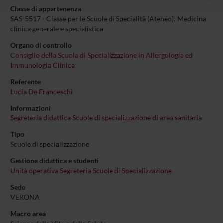
con altre informazioni che hai fornito loro o che hanno
Classe di appartenenza
raccolto dal tuo utilizzo dei loro servizi.
SAS-5517 - Classe per le Scuole di Specialità (Ateneo): Medicina
clinica generale e specialistica
Organo di controllo
Consiglio della Scuola di Specializzazione in Allergologia ed
Immunologia Clinica
Referente
Lucia De Franceschi
Informazioni
Segreteria didattica Scuole di specializzazione di area sanitaria
Tipo
Scuole di specializzazione
Gestione didattica e studenti
Unità operativa Segreteria Scuole di Specializzazione
Sede
VERONA
Macro area