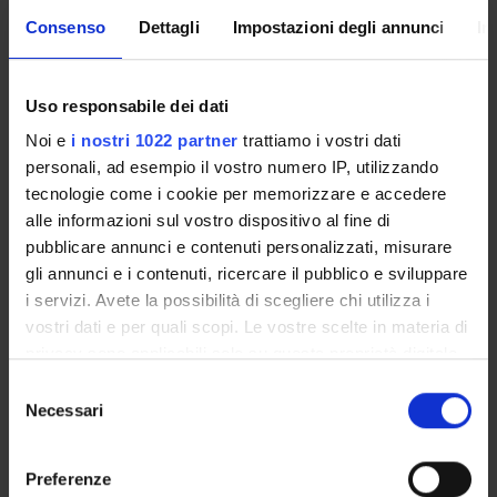
Consenso
Dettagli
Impostazioni degli annunci
In
CORSI DI LAUREA MAGISTRALE
POST LAUREA
Uso responsabile dei dati
Noi e
i nostri 1022 partner
trattiamo i vostri dati
personali, ad esempio il vostro numero IP, utilizzando
tecnologie come i cookie per memorizzare e accedere
alle informazioni sul vostro dispositivo al fine di
pubblicare annunci e contenuti personalizzati, misurare
gli annunci e i contenuti, ricercare il pubblico e sviluppare
i servizi. Avete la possibilità di scegliere chi utilizza i
Presentazione
vostri dati e per quali scopi. Le vostre scelte in materia di
privacy sono applicabili solo su questa proprietà digitale
in cui avete effettuato le vostre scelte. È possibile
Selezione
Lo specialista in
Allergologia ed Immunologia Clinica
modificare o revocare il proprio consenso in qualsiasi
Necessari
del
deve avere maturato conoscenze teoriche, scientifiche e
momento dalla Dichiarazione sui cookie o facendo clic
consenso
professionali nel campo della fisiopatologia, clinica e
sull'icona di attivazione della privacy.
terapia delle malattie a patogenesi immunologica e/o
Preferenze