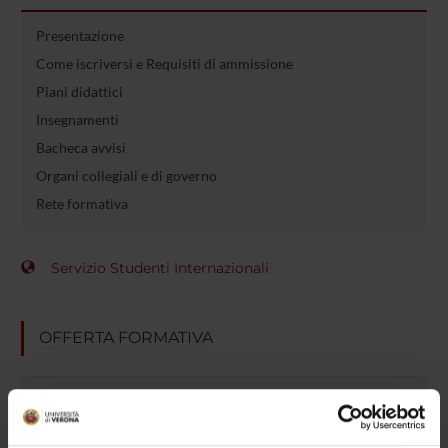
Presentazione
Come iscriversi e Requisiti di ammissione
Piani didattici
Insegnamenti
Bacheca avvisi
Organi collegiali e di governo
Rete formativa
Servizio Studenti Internazionali
OFFERTA FORMATIVA
SEMESTRE FILTRO
CORSI DI LAUREA