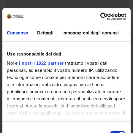
CORSI DI LAUREA MAGISTRALE
POST LAUREA
Consenso
Dettagli
Impostazioni degli annunci
In
Uso responsabile dei dati
Noi e
i nostri 1022 partner
trattiamo i vostri dati
personali, ad esempio il vostro numero IP, utilizzando
tecnologie come i cookie per memorizzare e accedere
Presentazione
alle informazioni sul vostro dispositivo al fine di
pubblicare annunci e contenuti personalizzati, misurare
gli annunci e i contenuti, ricercare il pubblico e sviluppare
Lo specialista in
Statistica Sanitaria e Biometria
deve
i servizi. Avete la possibilità di scegliere chi utilizza i
aver maturato conoscenze teoriche, scientifiche e
vostri dati e per quali scopi. Le vostre scelte in materia di
professio- nali nel campo della metodologia
privacy sono applicabili solo su questa proprietà digitale
epidemiologica e statistica applicata ai problemi sanitari.
in cui avete effettuato le vostre scelte. È possibile
Selezione