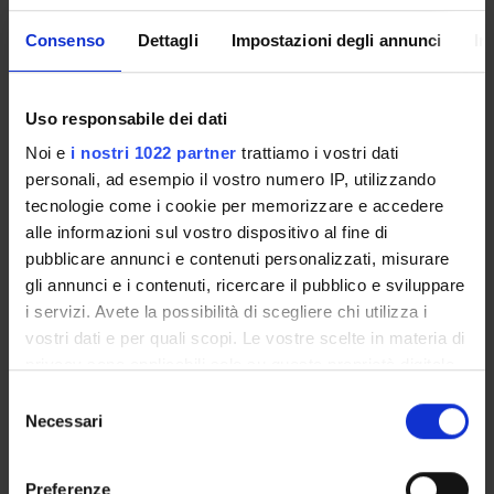
CORSI DI LAUREA MAGISTRALE
Consenso
Dettagli
Impostazioni degli annunci
In
POST LAUREA
Uso responsabile dei dati
Noi e
i nostri 1022 partner
trattiamo i vostri dati
personali, ad esempio il vostro numero IP, utilizzando
tecnologie come i cookie per memorizzare e accedere
alle informazioni sul vostro dispositivo al fine di
pubblicare annunci e contenuti personalizzati, misurare
gli annunci e i contenuti, ricercare il pubblico e sviluppare
Presentazione
i servizi. Avete la possibilità di scegliere chi utilizza i
vostri dati e per quali scopi. Le vostre scelte in materia di
privacy sono applicabili solo su questa proprietà digitale
in cui avete effettuato le vostre scelte. È possibile
Lo specialista in
Neuropsichiatria Infantile
deve aver
Selezione
modificare o revocare il proprio consenso in qualsiasi
maturato conoscenze teoriche, scientifiche e
Necessari
del
momento dalla Dichiarazione sui cookie o facendo clic
professionali nel campo della semeiotica funzionale e
consenso
sull'icona di attivazione della privacy.
strumentale, della metodologia clinica, dei trattamenti
Preferenze