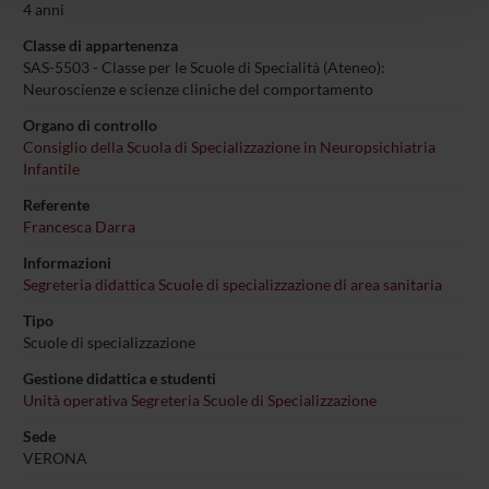
4 anni
con altre informazioni che hai fornito loro o che hanno
Classe di appartenenza
raccolto dal tuo utilizzo dei loro servizi.
SAS-5503 - Classe per le Scuole di Specialità (Ateneo):
Neuroscienze e scienze cliniche del comportamento
Organo di controllo
Consiglio della Scuola di Specializzazione in Neuropsichiatria
Infantile
Referente
Francesca Darra
Informazioni
Segreteria didattica Scuole di specializzazione di area sanitaria
Tipo
Scuole di specializzazione
Gestione didattica e studenti
Unità operativa Segreteria Scuole di Specializzazione
Sede
VERONA