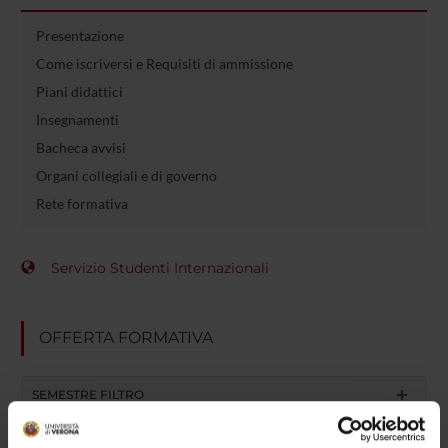
Presentazione
Come iscriversi e Requisiti di ammissione
Piani didattici
Insegnamenti
Bacheca avvisi
Organi collegiali e di governo
Rete formativa
Servizio Studenti Internazionali
OFFERTA FORMATIVA
SEMESTRE FILTRO
CORSI DI LAUREA