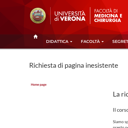
DIDATTICA
FACOLTÀ
SEGRET
Richiesta di pagina inesistente
Home page
La ri
Il cors
Siamo sp
presto p