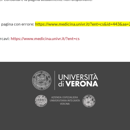
o pagina con errore:
https://www.medicina.univr.it/?ent=cs&id=443&aa
rcavi:
https://www.medicina.univr.it/?ent=cs