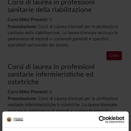
Corsi di laurea in professioni
sanitarie della riabilitazione
Corsi Attivi Presenti:
5
Presentazione:
Corsi di Laurea triennali per le professioni
sanitarie della riabilitazione. La laurea triennale assicura la
padronanza di metodi e contenuti generali e specifici,
spendibili nel mondo del lavoro.
Lista
Corsi di laurea in professioni
sanitarie infermieristiche ed
ostetriche
Corsi Attivi Presenti:
6
Presentazione:
Corsi di Laurea triennali per le professioni
sanitarie inferimieristiche e ostetriche. La laurea triennale
assicura la padronanza di metodi e contenuti generali e
specifici, spendibili nel mondo del lavoro.
Lista