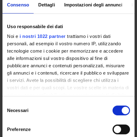
Consenso
Dettagli
Impostazioni degli annunci
In
Corsi di laurea in professioni
sanitarie tecniche
Uso responsabile dei dati
Corsi Attivi Presenti:
9
Presentazione:
Corsi di Laurea triennali per le professioni
Noi e
i nostri 1022 partner
trattiamo i vostri dati
sanitarie tecniche. La laurea triennale assicura la padronanza
personali, ad esempio il vostro numero IP, utilizzando
di metodi e contenuti generali e specifici, spendibili nel
tecnologie come i cookie per memorizzare e accedere
mondo del lavoro.
alle informazioni sul vostro dispositivo al fine di
Lista
pubblicare annunci e contenuti personalizzati, misurare
gli annunci e i contenuti, ricercare il pubblico e sviluppare
Corsi di laurea in scienze motorie
i servizi. Avete la possibilità di scegliere chi utilizza i
Corsi Attivi Presenti:
2
vostri dati e per quali scopi. Le vostre scelte in materia di
Presentazione:
Corsi di laurea in scienze motorie
privacy sono applicabili solo su questa proprietà digitale
in cui avete effettuato le vostre scelte. È possibile
Selezione
Lista
modificare o revocare il proprio consenso in qualsiasi
Necessari
del
momento dalla Dichiarazione sui cookie o facendo clic
consenso
Laurea Specialistica / Magistrale
sull'icona di attivazione della privacy.
Preferenze