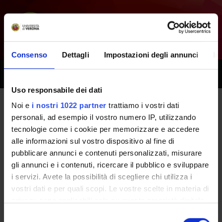
Consenso
Dettagli
Impostazioni degli annunci
In
Toggle
naviga
Uso responsabile dei dati
Noi e
i nostri 1022 partner
trattiamo i vostri dati
Documentazione disponibile
personali, ad esempio il vostro numero IP, utilizzando
tecnologie come i cookie per memorizzare e accedere
alle informazioni sul vostro dispositivo al fine di
Home
Facoltà
Segreterie e strutture di servizio
Documenti
pubblicare annunci e contenuti personalizzati, misurare
gli annunci e i contenuti, ricercare il pubblico e sviluppare
i servizi. Avete la possibilità di scegliere chi utilizza i
vostri dati e per quali scopi. Le vostre scelte in materia di
Informazioni Segreteria
privacy sono applicabili solo su questa proprietà digitale
in cui avete effettuato le vostre scelte. È possibile
Selezione