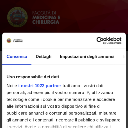
Toggle
naviga
Consenso
Dettagli
Impostazioni degli annunci
In
Documentazione disponibile
Uso responsabile dei dati
Noi e
i nostri 1022 partner
trattiamo i vostri dati
Home
Facoltà
Segreterie e strutture di servizio
Documenti
personali, ad esempio il vostro numero IP, utilizzando
tecnologie come i cookie per memorizzare e accedere
alle informazioni sul vostro dispositivo al fine di
pubblicare annunci e contenuti personalizzati, misurare
Regolamenti
gli annunci e i contenuti, ricercare il pubblico e sviluppare
i servizi. Avete la possibilità di scegliere chi utilizza i