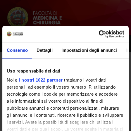
Toggle
naviga
Consenso
Dettagli
Impostazioni degli annunci
In
Avvisi delle segreterie e delle
Uso responsabile dei dati
strutture di servizio
Noi e
i nostri 1022 partner
trattiamo i vostri dati
personali, ad esempio il vostro numero IP, utilizzando
tecnologie come i cookie per memorizzare e accedere
Home
alle informazioni sul vostro dispositivo al fine di
pubblicare annunci e contenuti personalizzati, misurare
gli annunci e i contenuti, ricercare il pubblico e sviluppare
i servizi. Avete la possibilità di scegliere chi utilizza i
vostri dati e per quali scopi. Le vostre scelte in materia di