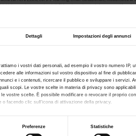
MyUnivr con le tue credenziali GIA: solo così potrai ricevere notifica di tut
nche tramite l'app Univr.
IVR
Dettagli
Impostazioni degli annunci
rattiamo i vostri dati personali, ad esempio il vostro numero IP, 
dere alle informazioni sul vostro dispositivo al fine di pubblica
nunci e i contenuti, ricercare il pubblico e sviluppare i servizi. A
r quali scopi. Le vostre scelte in materia di privacy sono applicabi
to le vostre scelte. È possibile modificare o revocare il proprio 
 o facendo clic sull'icona di attivazione della privacy.
mo anche:
oni sulla tua posizione geografica, con un'approssimazione di qu
Preferenze
Statistiche
spositivo, scansionandolo attivamente alla ricerca di caratteristich