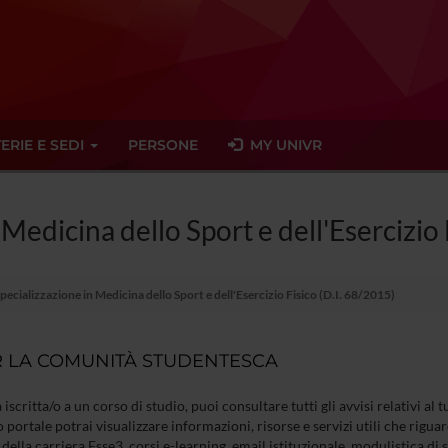
ERIE E SEDI
PERSONE
MY UNIVR
 Medicina dello Sport e dell'Esercizio 
pecializzazione in Medicina dello Sport e dell'Esercizio Fisico (D.I. 68/2015)
 LA COMUNITÀ STUDENTESCA
à iscritta/o a un corso di studio, puoi consultare tutti gli avvisi relativi al
 portale potrai visualizzare informazioni, risorse e servizi utili che riguar
della carriera Esse3, corsi e-learning, email istituzionale, modulistica di