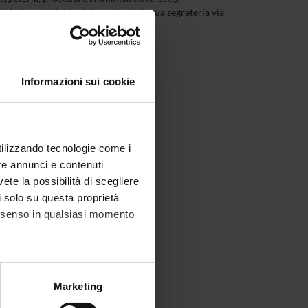
ti gli avvisi dei tuoi docenti e della tua segreteria via
Informazioni sui cookie
utilizzando tecnologie come i
re annunci e contenuti
vete la possibilità di scegliere
li solo su questa proprietà
consenso in qualsiasi momento
alche metro,
Marketing
e specifiche (impronte