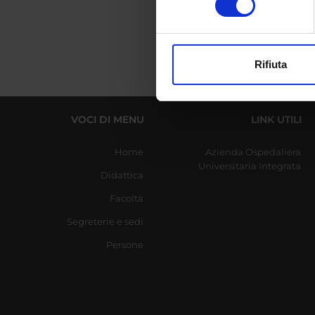
digitali).
Approfondisci come vengono el
modificare o ritirare il tuo 
Rifiuta
Utilizziamo i cookie per perso
nostro traffico. Condividiamo 
di analisi dei dati web, pubbl
VOCI DI MENU
LINK UTILI
che hanno raccolto dal tuo uti
Home
Azienda Ospedaliera
Universitaria Integrata
Didattica
Facoltà
Segreterie e sedi
Persone