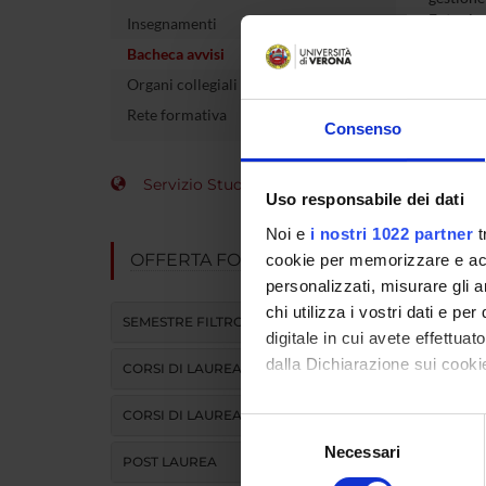
Entra in 
Insegnamenti
mail e a
Bacheca avvisi
Organi collegiali e di governo
MYUN
Rete formativa
Consenso
Servizio Studenti Internazionali
Uso responsabile dei dati
Noi e
i nostri 1022 partner
t
OFFERTA FORMATIVA
cookie per memorizzare e acce
personalizzati, misurare gli an
chi utilizza i vostri dati e pe
SEMESTRE FILTRO
digitale in cui avete effettua
dalla Dichiarazione sui cookie
CORSI DI LAUREA
CORSI DI LAUREA MAGISTRALE
Con il tuo consenso, vorrem
Selezione
raccogliere informazi
Necessari
del
POST LAUREA
Identificare il tuo di
consenso