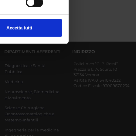
ezione dettagli
. Puoi
Accetta tutti
l media e per analizzare il
ostri partner che si occupano
azioni che hai fornito loro o
DIPARTIMENTI AFFERENTI
INDIRIZZO
Policlinico “G. B. Rossi”
Diagnostica e Sanità
Piazzale L. A. Scuro, 10
Pubblica
37134 Verona
Partita IVA 01541040232
Medicina
Codice Fiscale:93009870234
Neuroscienze, Biomedicina
e Movimento
Scienze Chirurgiche
Odontostomatologiche e
Materno-Infantili
Ingegneria per la medicina
di innovazione