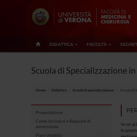
DIDATTICA
FACOLTÀ
SEGRET
Scuola di Specializzazione in
Home
Didattica
Scuole di specializzazione
Scuola di S
PER
Presentazione
Come iscriversi e Requisiti di
Se sei gi
ammissione
In questo
Piani didattici
gestione 