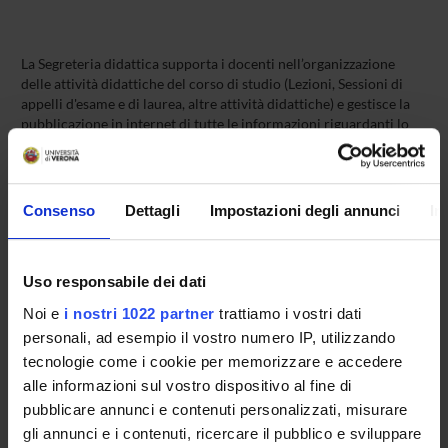
La Segreteria didattica supporta i docenti nell’organizzazione
delle attività didattiche del corso di studio (Lezioni, Sessioni di
appelli d'esame e di laurea, altre attività didattiche) e gestisce la
pubblicazione in internet di tutte le informazioni riguardanti lo
svolgimento della didattica (oraio delle lezioni, regolamenti,
scadenze, programmi dei corsi, calendari, avvisi, altro).
Consenso
Dettagli
Impostazioni degli annunci
In
Consulta la pagina
Gestione carriere studenti - Farmacia
per
accedere alle informazioni e ai servizi disponibilii per questo
corso.
Uso responsabile dei dati
Noi e
i nostri 1022 partner
trattiamo i vostri dati
Manager
personali, ad esempio il vostro numero IP, utilizzando
Maria Letizia De Battisti
tecnologie come i cookie per memorizzare e accedere
alle informazioni sul vostro dispositivo al fine di
Telephone
39 045 8028740
pubblicare annunci e contenuti personalizzati, misurare
gli annunci e i contenuti, ricercare il pubblico e sviluppare
E-mail