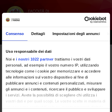
Consenso
Dettagli
Impostazioni degli annunci
In
Toggle
naviga
Uso responsabile dei dati
Tutti i prossimi seminari - Diritto,
Noi e
i nostri 1022 partner
trattiamo i vostri dati
personali, ad esempio il vostro numero IP, utilizzando
economia sanitaria e
tecnologie come i cookie per memorizzare e accedere
responsabilita' professionale -
alle informazioni sul vostro dispositivo al fine di
pubblicare annunci e contenuti personalizzati, misurare
ECONOMIA SANITARIA -
gli annunci e i contenuti, ricercare il pubblico e sviluppare
(2024/2025)
i servizi. Avete la possibilità di scegliere chi utilizza i
vostri dati e per quali scopi. Le vostre scelte in materia di
privacy sono applicabili solo su questa proprietà digitale