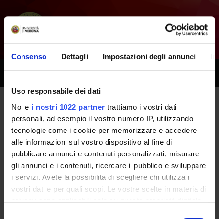
Consenso
Dettagli
Impostazioni degli annunci
In
Toggle
naviga
Uso responsabile dei dati
Noi e
i nostri 1022 partner
trattiamo i vostri dati
Tutti i prossimi seminari -
personali, ad esempio il vostro numero IP, utilizzando
tecnologie come i cookie per memorizzare e accedere
Fisioterapia nelle disfunzioni
alle informazioni sul vostro dispositivo al fine di
pelviperineali, viscerali e nelle
pubblicare annunci e contenuti personalizzati, misurare
gli annunci e i contenuti, ricercare il pubblico e sviluppare
amputazioni - (2023/2024)
i servizi. Avete la possibilità di scegliere chi utilizza i
vostri dati e per quali scopi. Le vostre scelte in materia di
privacy sono applicabili solo su questa proprietà digitale
Home
Didattica
Seminari
in cui avete effettuato le vostre scelte. È possibile
Selezione