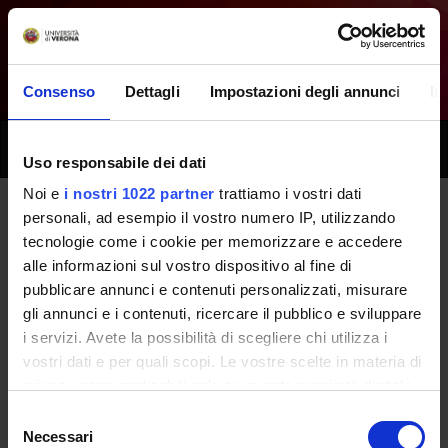
Consenso
Dettagli
Impostazioni degli annunci
In
Toggle
Uso responsabile dei dati
naviga
Noi e
i nostri 1022 partner
trattiamo i vostri dati
personali, ad esempio il vostro numero IP, utilizzando
All next seminars - Internal
tecnologie come i cookie per memorizzare e accedere
alle informazioni sul vostro dispositivo al fine di
Medicine - (2023/2024)
pubblicare annunci e contenuti personalizzati, misurare
gli annunci e i contenuti, ricercare il pubblico e sviluppare
i servizi. Avete la possibilità di scegliere chi utilizza i
Home
Teaching
Seminars
vostri dati e per quali scopi. Le vostre scelte in materia di
privacy sono applicabili solo su questa proprietà digitale
in cui avete effettuato le vostre scelte. È possibile
Selezione
modificare o revocare il proprio consenso in qualsiasi
Necessari
del