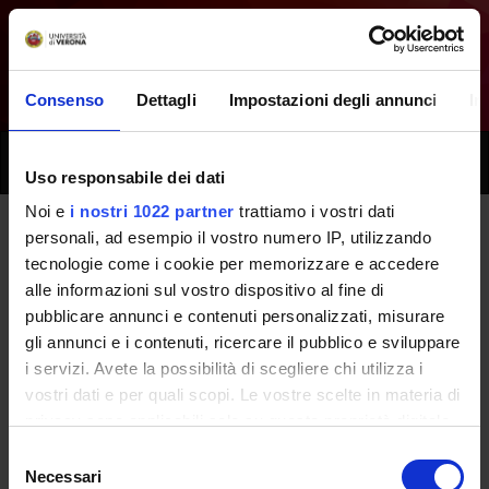
Consenso
Dettagli
Impostazioni degli annunci
In
Toggle
Uso responsabile dei dati
naviga
Noi e
i nostri 1022 partner
trattiamo i vostri dati
personali, ad esempio il vostro numero IP, utilizzando
All next seminars - Organization
tecnologie come i cookie per memorizzare e accedere
alle informazioni sul vostro dispositivo al fine di
of health services and legislation
pubblicare annunci e contenuti personalizzati, misurare
- (2021/2022)
gli annunci e i contenuti, ricercare il pubblico e sviluppare
i servizi. Avete la possibilità di scegliere chi utilizza i
vostri dati e per quali scopi. Le vostre scelte in materia di
Home
Teaching
Seminars
privacy sono applicabili solo su questa proprietà digitale
in cui avete effettuato le vostre scelte. È possibile
Selezione
modificare o revocare il proprio consenso in qualsiasi
Necessari
del